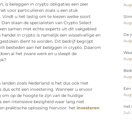
 is beleggen in crypto obligaties een zeer
Augu
t voor particulieren zoals u een stuk
 Vindt u het lastig om te kiezen welke soort
Slim
? Dan staan de specialisten van Crypto Select
Augu
erken samen met échte experts uit dit vakgebied
De j
andel in crypto is namelijk een wisselvallige en
Augu
gestoken dient te worden. Dit bedrijf begrijpt
 wilt besteden aan het beleggen in crypto. Daarom
Waar
j doen al het zware werk en u sleept de
Augu
ok?
Bedr
Augu
In landen zoals Nederland is het dus ook niet
Een 
is dus echt een investering. Wanneer u ervoor
Augu
ng om op de hoogte te zijn van de huidige
s een intensieve bezigheid waar lang niet
Het 
een praktische oplossing hiervoor: het
investeren
Juli