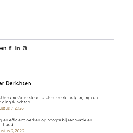
en:
er Berichten
otherapie Amersfoort: professionele hulp bij pijn en
egingsklachten
stus 7, 2026
ig en efficiënt werken op hoogte bij renovatie en
erhoud
stus 6, 2026