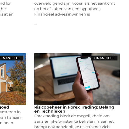
nd for
overweldigend zijn, vooral als het aankomt
the
op het afsluiten van een hypotheek.
is at an
Financieel advies inwinnen is
...
FINANCIEEL
FINANCIEEL
tgoed
Risicobeheer in Forex Trading: Belang
en Technieken
vesteren in
Forex trading biedt de mogelijkheid om
 van kansen.
aanzienlijke winsten te behalen, maar het
en heen
brengt ook aanzienlijke risico’s met zich