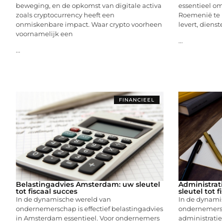
beweging, en de opkomst van digitale activa
essentieel o
zoals cryptocurrency heeft een
Roemenië te 
onmiskenbare impact. Waar crypto voorheen
levert, diens
voornamelijk een
...
...
FINANCIEEL
Belastingadvies Amsterdam: uw sleutel
Administrat
tot fiscaal succes
sleutel tot f
In de dynamische wereld van
In de dynami
ondernemerschap is effectief belastingadvies
ondernemers
in Amsterdam essentieel. Voor ondernemers
administratie