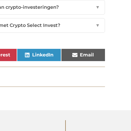
an crypto-investeringen?
▼
et Crypto Select Invest?
▼
rest
LinkedIn
Email