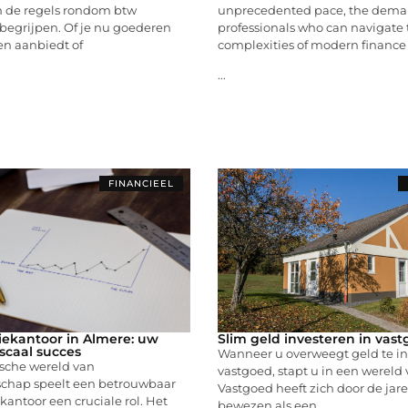
m de regels rondom btw
unprecedented pace, the dema
begrijpen. Of je nu goederen
professionals who can navigate 
ten aanbiedt of
complexities of modern finance 
...
FINANCIEEL
iekantoor in Almere: uw
Slim geld investeren in vas
iscaal succes
Wanneer u overweegt geld te in
sche wereld van
vastgoed, stapt u in een wereld
chap speelt een betrouwbaar
Vastgoed heeft zich door de jar
kantoor een cruciale rol. Het
bewezen als een