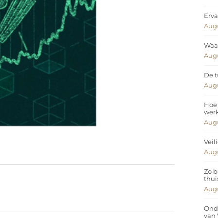
Erva
Augu
Waar
Augu
De t
Augu
Hoe 
wer
Augu
Veil
Augu
Zo b
thui
Augu
Ond
van