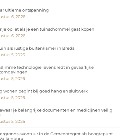
ar ultieme ontspanning
stus 6, 2026
 je op let als je een tuinschommel gaat kopen
stus 6, 2026
uin als rustige buitenkamer in Breda
stus 5, 2026
slimme technologie levens redt in gevaarlijke
komgevingen
stus 5, 2026
ig wonen begint bij goed hang en sluitwerk
stus 5, 2026
ewaar je belangrijke documenten en medicijnen veilig
s
stus 5, 2026
ergronds avontuur in de Gemeentegrot als hoogtepunt
 Valkenburg