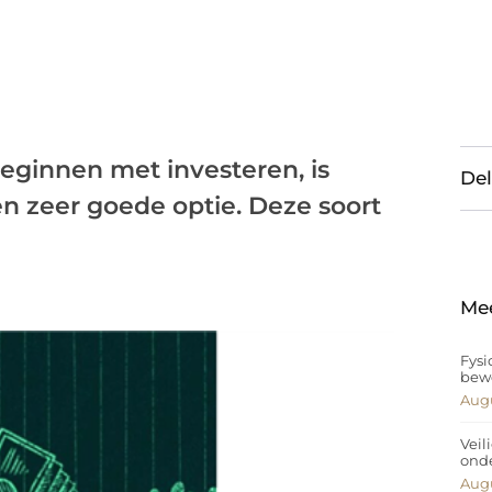
ginnen met investeren, is
Del
en zeer goede optie. Deze soort
Me
Fysi
bew
Augu
Veil
ond
Augu