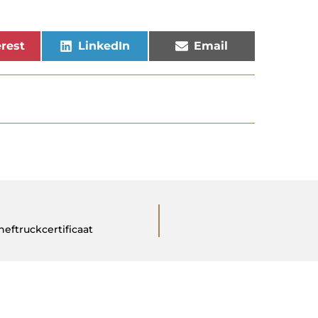
rest
LinkedIn
Email
eftruckcertificaat