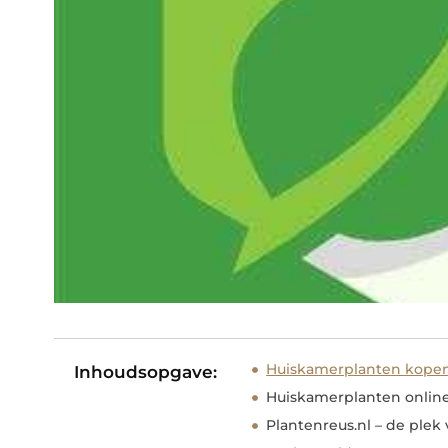
Huiskamerplanten kope
Inhoudsopgave:
Huiskamerplanten online
Plantenreus.nl – de ple