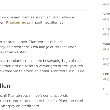
Augu
Slim
er vind je een ruim aanbod van verschillende
Augu
ten,
Plantenreus.nl
heeft het allemaal!
De j
Augu
erplanten kopen. Plantenreus.nl biedt
Waar
pay en creditcard. Ook kan je er terecht voor
Augu
iskamerplanten.
Bedr
iskamerplanten, en als ze beschadigd zijn of niet
Augu
pnemen om dit te laten vervangen of terugsturen.
eikbaar via telefoon en email. Plantenreus.nl is de
Een 
Augu
llen
Het 
Juli
.nl! Plantenreus.nl heeft een uitgebreid
tussen, vetplanten en orchideeën. Plantenreus.nl
 Afterpay en creditcard.