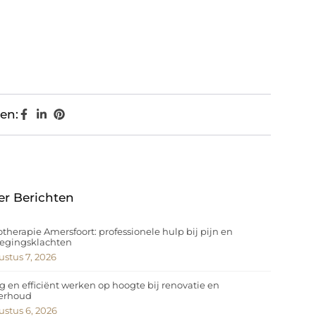
en:
er Berichten
otherapie Amersfoort: professionele hulp bij pijn en
egingsklachten
stus 7, 2026
ig en efficiënt werken op hoogte bij renovatie en
erhoud
stus 6, 2026