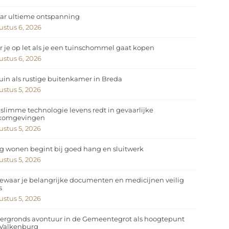
ar ultieme ontspanning
stus 6, 2026
 je op let als je een tuinschommel gaat kopen
stus 6, 2026
uin als rustige buitenkamer in Breda
stus 5, 2026
slimme technologie levens redt in gevaarlijke
komgevingen
stus 5, 2026
ig wonen begint bij goed hang en sluitwerk
stus 5, 2026
ewaar je belangrijke documenten en medicijnen veilig
s
stus 5, 2026
ergronds avontuur in de Gemeentegrot als hoogtepunt
 Valkenburg