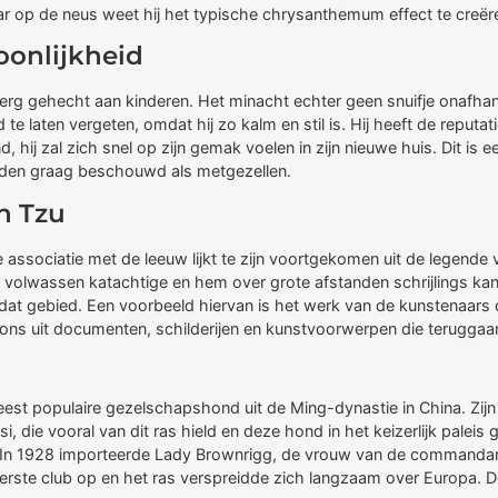
aar op de neus weet hij het typische chrysanthemum effect te creër
oonlijkheid
erg gehecht aan kinderen. Het minacht echter geen snuifje onafhankeli
te laten vergeten, omdat hij zo kalm en stil is. Hij heeft de reputati
d, hij zal zich snel op zijn gemak voelen in zijn nieuwe huis. Dit i
rden graag beschouwd als metgezellen.
h Tzu
associatie met de leeuw lijkt te zijn voortgekomen uit de legend
en volwassen katachtige en hem over grote afstanden schrijlings kan
dat gebied. Een voorbeeld hiervan is het werk van de kunstenaars d
ons uit documenten, schilderijen en kunstvoorwerpen die teruggaa
est populaire gezelschapshond uit de Ming-dynastie in China. Zij
, die vooral van dit ras hield en deze hond in het keizerlijk paleis
 In 1928 importeerde Lady Brownrigg, de vrouw van de commandan
e eerste club op en het ras verspreidde zich langzaam over Europa