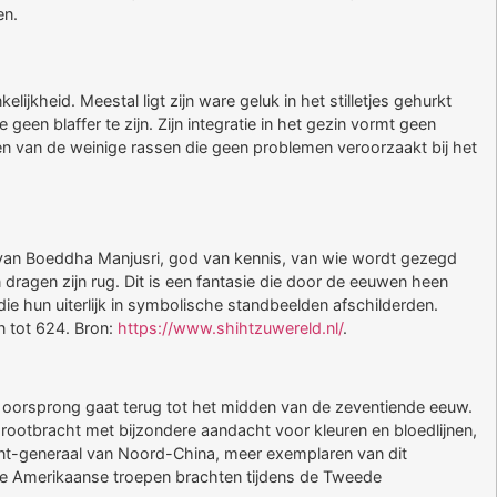
en.
jkheid. Meestal ligt zijn ware geluk in het stilletjes gehurkt
e geen blaffer te zijn. Zijn integratie in het gezin vormt geen
s een van de weinige rassen die geen problemen veroorzaakt bij het
e van Boeddha Manjusri, god van kennis, van wie wordt gezegd
 dragen zijn rug. Dit is een fantasie die door de eeuwen heen
ie hun uiterlijk in symbolische standbeelden afschilderden.
n tot 624. Bron:
https://www.shihtzuwereld.nl/
.
n oorsprong gaat terug tot het midden van de zeventiende eeuw.
 grootbracht met bijzondere aandacht voor kleuren en bloedlijnen,
t-generaal van Noord-China, meer exemplaren van dit
. De Amerikaanse troepen brachten tijdens de Tweede