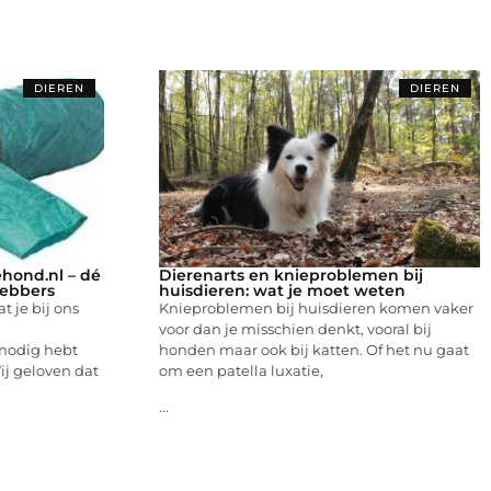
DIEREN
DIEREN
hond.nl – dé
Dierenarts en knieproblemen bij
hebbers
huisdieren: wat je moet weten
 je bij ons
Knieproblemen bij huisdieren komen vaker
voor dan je misschien denkt, vooral bij
e nodig hebt
honden maar ook bij katten. Of het nu gaat
ij geloven dat
om een patella luxatie,
...