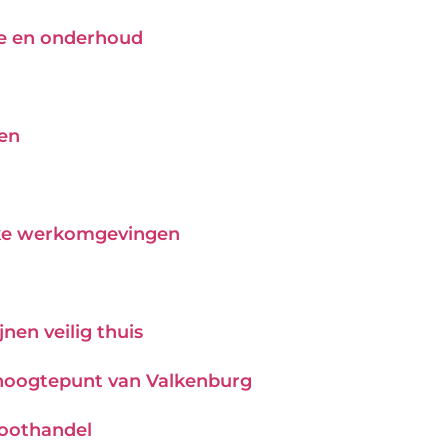
tie en onderhoud
pen
ijke werkomgevingen
nen veilig thuis
hoogtepunt van Valkenburg
roothandel