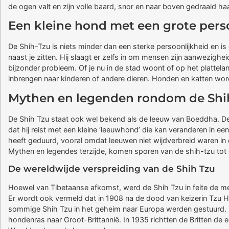
de ogen valt en zijn volle baard, snor en naar boven gedraaid h
Een kleine hond met een grote pers
De Shih-Tzu is niets minder dan een sterke persoonlijkheid en is 
naast je zitten. Hij slaagt er zelfs in om mensen zijn aanwezigheid 
bijzonder probleem. Of je nu in de stad woont of op het plattelan
inbrengen naar kinderen of andere dieren. Honden en katten wo
Mythen en legenden rondom de Shi
De Shih Tzu staat ook wel bekend als de leeuw van Boeddha. De 
dat hij reist met een kleine ‘leeuwhond’ die kan veranderen in e
heeft geduurd, vooral omdat leeuwen niet wijdverbreid waren in 
Mythen en legendes terzijde, komen sporen van de shih-tzu tot 
De wereldwijde verspreiding van de Shih Tzu
Hoewel van Tibetaanse afkomst, werd de Shih Tzu in feite de me
Er wordt ook vermeld dat in 1908 na de dood van keizerin Tzu Hsi
sommige Shih Tzu in het geheim naar Europa werden gestuurd.
hondenras naar Groot-Brittannië. In 1935 richtten de Britten d