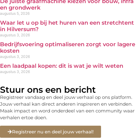
De juiste graafmachine kiezen voor bouw, infra
en grondwerk
augustus 5, 2026
Waar let u op bij het huren van een stretchtent
in Hilversum?
augustus 3, 2026
Bedrijfsvoering optimaliseren zorgt voor lagere
kosten
augustus 3, 2026
Een laadpaal kopen: dit is wat je wilt weten
augustus 3, 2026
Stuur ons een bericht
Registreer vandaag en deel jouw verhaal op ons platform.
Jouw verhaal kan direct anderen inspireren en verbinden.
Maak impact en word onderdeel van een community waar
verhalen ertoe doen.
Registreer nu en deel jouw verhaal!