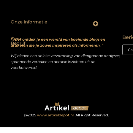
Onze informatie
Backlinks kopen? Focus op kwaliteit, niet kwantiteit
Extra geld verdienen: realistische bijverdienmodellen voor iedereen met ambitie
Beri
Over
” Hier ontdek je een wereld van boeiende blogs en
Bedrijf
artikelen die je zowel inspireren als informeren. “
Wij bieden een unieke verzameling van diepgaande analyses,
spannende verhalen en actuele inzichten uit de
voetbalwereld.
@2025
www.artikeldepot.nl
. All Right Reserved.