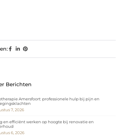
en:
er Berichten
otherapie Amersfoort: professionele hulp bij pijn en
egingsklachten
stus 7, 2026
ig en efficiënt werken op hoogte bij renovatie en
erhoud
stus 6, 2026