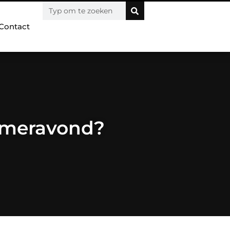
Contact
zomeravond?