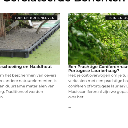
TUIN EN BUITENLEVEN
TUIN EN B
eschoeiing en Naaldhout
Een Prachtige Coniferenhaa
Portugese Laurierhaag?
 om het beschermen van oevers
Heb je ooit overwogen om je tui
 en andere natuurelementen, is
verfraaien met een prachtige h
van duurzame materialen van
coniferen of Portugese laurier? B
ng. Traditioneel werden
Mooieconiferen.nl zijn we gepa
en
over het
...