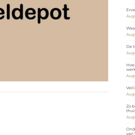
Erva
Augu
Waar
Augu
De t
Augu
Hoe 
wer
Augu
Veil
Augu
Zo b
thui
Augu
Ond
van