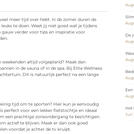
Augu
Slim
je veel meer tijd over hebt. In de zomer duren de
Augu
euks te doen. Weet jij niet goed wat je tijdens
auw verder voor tips en inspiratie voor
De j
den.
Augu
Waar
Augu
 de weekenden altijd volgepland? Maak dan
nnen in de sauna of in de spa. Bij Elite Wellness
Bedr
chtertuin. Dit is natuurlijk perfect na een lange
Augu
Een 
Augu
weinig tijd om te sporten? Hier kun je eenvoudig
Het 
perfect voor een lekker fietstochtje en ideaal
Juli
om een prachtige zonsondergang te bezichtigen.
m actief te blijven. Maak er dan ook goed
len voordat je achter de tv kruipt.