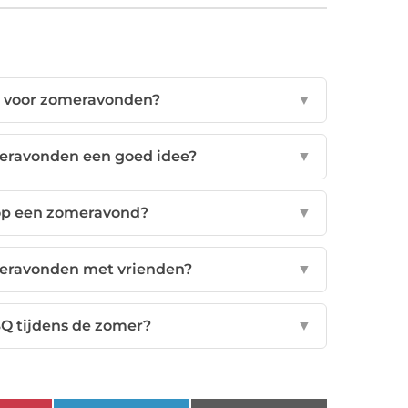
en voor zomeravonden?
▼
meravonden een goed idee?
▼
op een zomeravond?
▼
meravonden met vrienden?
▼
BQ tijdens de zomer?
▼