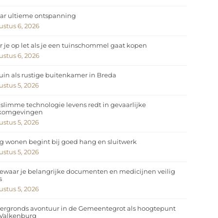
ar ultieme ontspanning
stus 6, 2026
 je op let als je een tuinschommel gaat kopen
stus 6, 2026
uin als rustige buitenkamer in Breda
stus 5, 2026
slimme technologie levens redt in gevaarlijke
komgevingen
stus 5, 2026
ig wonen begint bij goed hang en sluitwerk
stus 5, 2026
ewaar je belangrijke documenten en medicijnen veilig
s
stus 5, 2026
ergronds avontuur in de Gemeentegrot als hoogtepunt
 Valkenburg