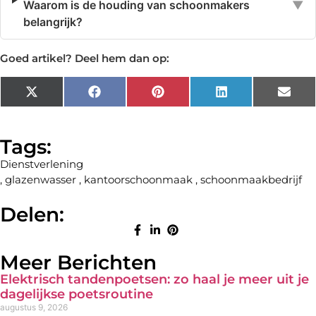
Waarom is de houding van schoonmakers
▼
belangrijk?
Goed artikel? Deel hem dan op:
X
Facebook
Pinterest
LinkedIn
Emai
(Twitter)
Tags:
Dienstverlening
,
glazenwasser
,
kantoorschoonmaak
,
schoonmaakbedrijf
Delen:
Meer Berichten
Elektrisch tandenpoetsen: zo haal je meer uit je
dagelijkse poetsroutine
augustus 9, 2026