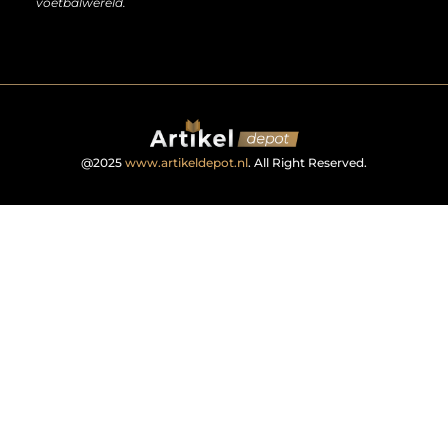
voetbalwereld.
@2025
www.artikeldepot.nl
. All Right Reserved.