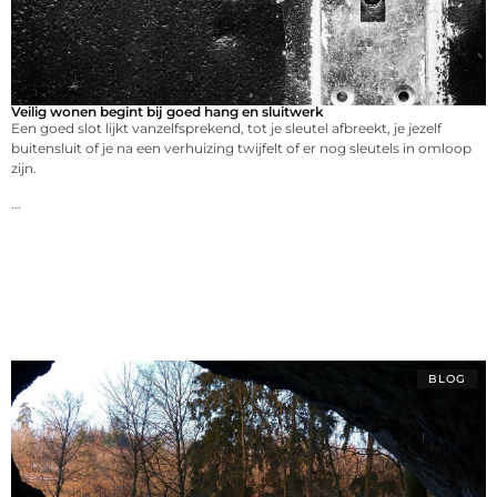
Veilig wonen begint bij goed hang en sluitwerk
Een goed slot lijkt vanzelfsprekend, tot je sleutel afbreekt, je jezelf
buitensluit of je na een verhuizing twijfelt of er nog sleutels in omloop
zijn.
...
BLOG