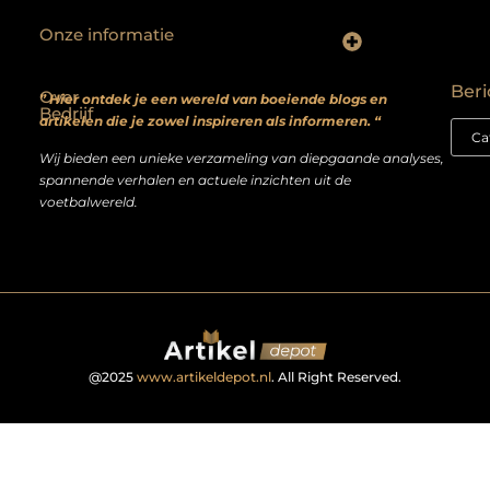
Onze informatie
Backlinks kopen? Focus op kwaliteit, niet kwantiteit
Extra geld verdienen: realistische bijverdienmodellen voor iedereen met ambitie
Beri
Over
” Hier ontdek je een wereld van boeiende blogs en
Bedrijf
artikelen die je zowel inspireren als informeren. “
Wij bieden een unieke verzameling van diepgaande analyses,
spannende verhalen en actuele inzichten uit de
voetbalwereld.
@2025
www.artikeldepot.nl
. All Right Reserved.