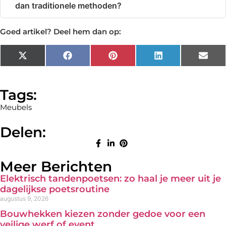
dan traditionele methoden?
Goed artikel? Deel hem dan op:
X
Facebook
Pinterest
LinkedIn
Emai
(Twitter)
Tags:
Meubels
Delen:
Meer Berichten
Elektrisch tandenpoetsen: zo haal je meer uit je
dagelijkse poetsroutine
augustus 9, 2026
Bouwhekken kiezen zonder gedoe voor een
veilige werf of event