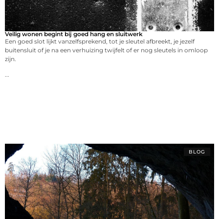
Veilig wonen begint bij goed hang en sluitwerk
Een goed slot lijkt vanzelfsprekend, tot je sleutel afbreekt, je jezelf
buitensluit of je na een verhuizing twijfelt of er nog sleutels in omloop
zijn.
...
BLOG