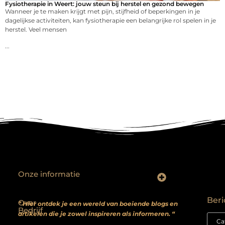
Fysiotherapie in Weert: jouw steun bij herstel en gezond bewegen
Wanneer je te maken krijgt met pijn, stijfheid of beperkingen in je
dagelijkse activiteiten, kan fysiotherapie een belangrijke rol spelen in je
herstel. Veel mensen
...
Onze informatie
Backlinks kopen? Focus op kwaliteit, niet kwantiteit
Extra geld verdienen: realistische bijverdienmodellen voor iedereen met ambitie
Beri
Over
” Hier ontdek je een wereld van boeiende blogs en
Bedrijf
artikelen die je zowel inspireren als informeren. “