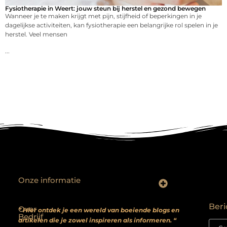
Fysiotherapie in Weert: jouw steun bij herstel en gezond bewegen
Wanneer je te maken krijgt met pijn, stijfheid of beperkingen in je
dagelijkse activiteiten, kan fysiotherapie een belangrijke rol spelen in je
herstel. Veel mensen
...
Onze informatie
Backlinks kopen? Focus op kwaliteit, niet kwantiteit
Extra geld verdienen: realistische bijverdienmodellen voor iedereen met ambitie
Beri
Over
” Hier ontdek je een wereld van boeiende blogs en
Bedrijf
artikelen die je zowel inspireren als informeren. “