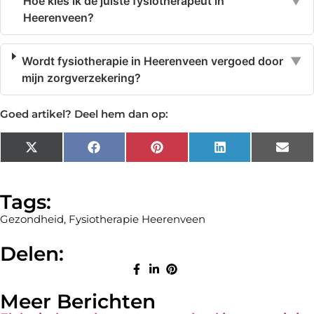
Hoe kies ik de juiste fysiotherapeut in
▼
Heerenveen?
Wordt fysiotherapie in Heerenveen vergoed door
▼
mijn zorgverzekering?
Goed artikel? Deel hem dan op:
X
Facebook
Pinterest
LinkedIn
Emai
(Twitter)
Tags:
Gezondheid
,
Fysiotherapie Heerenveen
Delen:
Meer Berichten