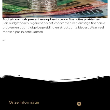
Budgetcoach als preventieve oplossing voor financiële problemen
Een budgetcoach is gericht op het voorkomen van ernstige financiële
problemen door tijdige begeleiding en structuur te bieden. Waar veel
mensen pas in actie komen
...
Onze informatie
Backlinks kopen? Focus op kwaliteit, niet kwantiteit
Extra geld verdienen: realistische bijverdienmodellen voor iedereen met ambitie