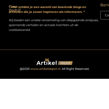
Beri
Over
” Hier ontdek je een wereld van boeiende blogs en
Bedrijf
artikelen die je zowel inspireren als informeren. “
Wij bieden een unieke verzameling van diepgaande analyses,
spannende verhalen en actuele inzichten uit de
voetbalwereld.
@2025
www.artikeldepot.nl
. All Right Reserved.