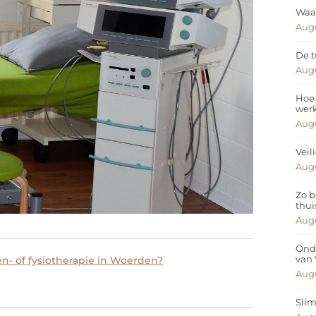
Waar
Augu
De t
Augu
Hoe 
wer
Augu
Veil
Augu
Zo b
thui
Augu
Ond
van
n- of fysiotherapie in Woerden?
Augu
Slim