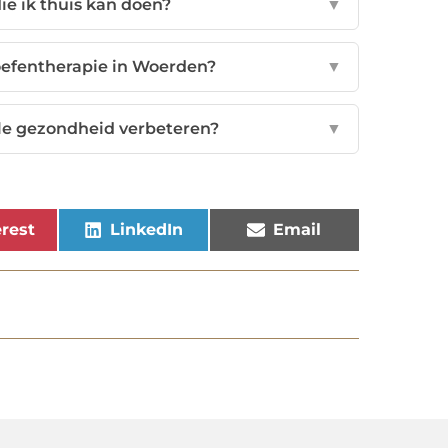
ie ik thuis kan doen?
▼
oefentherapie in Woerden?
▼
le gezondheid verbeteren?
▼
rest
LinkedIn
Email