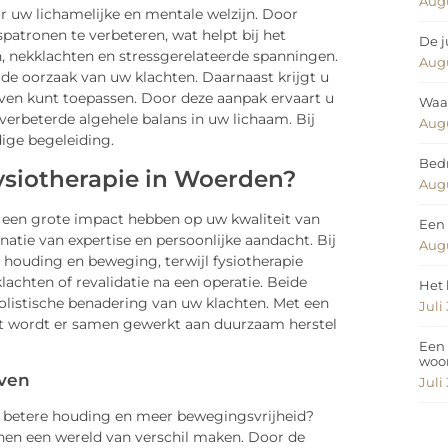
Augu
r uw lichamelijke en mentale welzijn. Door
atronen te verbeteren, wat helpt bij het
De j
, nekklachten en stressgerelateerde spanningen.
Augu
 de oorzaak van uw klachten. Daarnaast krijgt u
leven kunt toepassen. Door deze aanpak ervaart u
Waar
verbeterde algehele balans in uw lichaam. Bij
Augu
ige begeleiding.
Bedr
ysiotherapie in Woerden?
Augu
n een grote impact hebben op uw kwaliteit van
Een 
atie van expertise en persoonlijke aandacht. Bij
Augu
 houding en beweging, terwijl fysiotherapie
lachten of revalidatie na een operatie. Beide
Het 
holistische benadering van uw klachten. Met een
Juli
t wordt er samen gewerkt aan duurzaam herstel
Een 
woo
even
Juli
en betere houding en meer bewegingsvrijheid?
nen een wereld van verschil maken. Door de