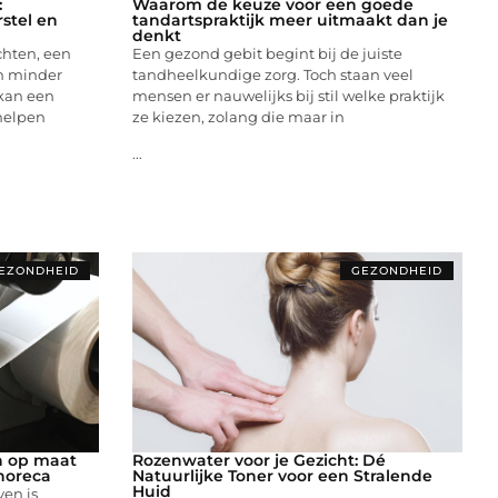
:
Waarom de keuze voor een goede
rstel en
tandartspraktijk meer uitmaakt dan je
denkt
chten, een
Een gezond gebit begint bij de juiste
en minder
tandheelkundige zorg. Toch staan veel
kan een
mensen er nauwelijks bij stil welke praktijk
helpen
ze kiezen, zolang die maar in
...
EZONDHEID
GEZONDHEID
n op maat
Rozenwater voor je Gezicht: Dé
horeca
Natuurlijke Toner voor een Stralende
Huid
ven is