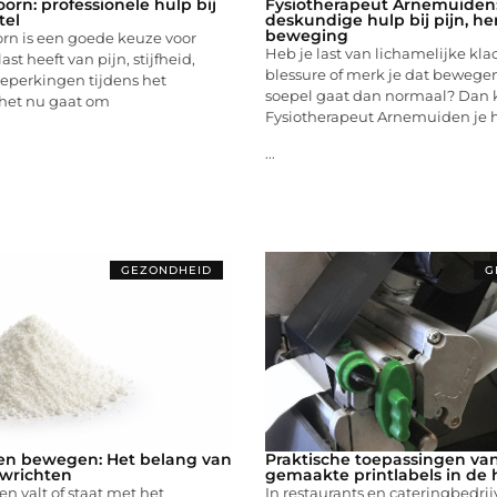
orn: professionele hulp bij
Fysiotherapeut Arnemuiden
tel
deskundige hulp bij pijn, he
beweging
rn is een goede keuze voor
Heb je last van lichamelijke kla
ast heeft van pijn, stijfheid,
blessure of merk je dat beweg
beperkingen tijdens het
soepel gaat dan normaal? Dan 
het nu gaat om
Fysiotherapeut Arnemuiden je 
...
GEZONDHEID
G
ven bewegen: Het belang van
Praktische toepassingen va
wrichten
gemaakte printlabels in de 
en valt of staat met het
In restaurants en cateringbedrij