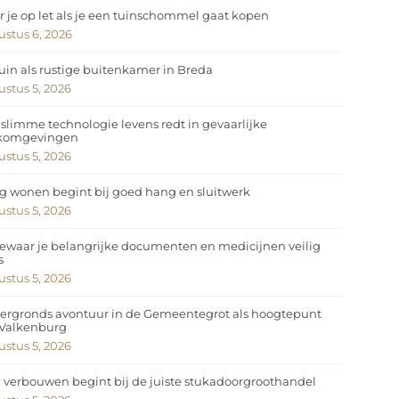
 je op let als je een tuinschommel gaat kopen
stus 6, 2026
uin als rustige buitenkamer in Breda
stus 5, 2026
slimme technologie levens redt in gevaarlijke
komgevingen
stus 5, 2026
ig wonen begint bij goed hang en sluitwerk
stus 5, 2026
ewaar je belangrijke documenten en medicijnen veilig
s
stus 5, 2026
ergronds avontuur in de Gemeentegrot als hoogtepunt
 Valkenburg
stus 5, 2026
 verbouwen begint bij de juiste stukadoorgroothandel