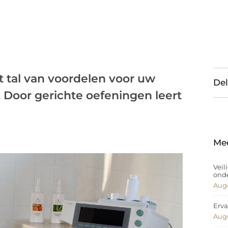
 tal van voordelen voor uw
Del
. Door gerichte oefeningen leert
Me
Veil
ond
Augu
Erva
Augu