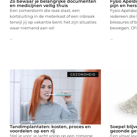
Zo bewaar je belangrijke documenten
Fysio Apeldo
en medicijnen veilig thuis
pijn en hers
Een zomerstorm die raak slaat, een
Fysio Apeldoo
kortsluiting in de meterkast of een inbraak
iedereen die l
terwijl jij op vakantie bent: het zijn situaties
blessures of 
waar niemand aan wil
bewegen. Of 
...
...
GEZONDHEID
Tandimplantaten: kosten, proces en
Soepel blij
voordelen op een rij
gezonde ge
Stel je voor: je lacht volop op een zomerse
Een vitaal lev