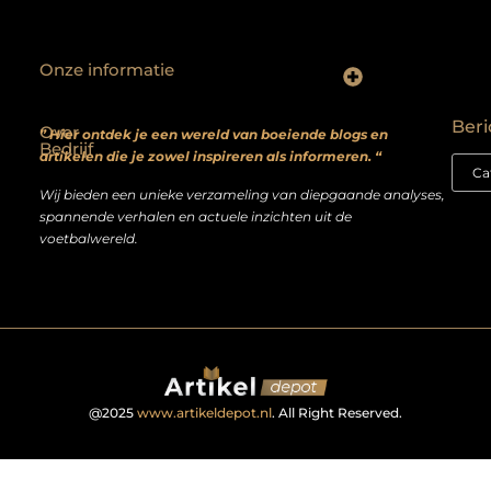
Onze informatie
Backlinks kopen? Focus op kwaliteit, niet kwantiteit
Extra geld verdienen: realistische bijverdienmodellen voor iedereen met ambitie
Beri
Over
” Hier ontdek je een wereld van boeiende blogs en
Bedrijf
artikelen die je zowel inspireren als informeren. “
Wij bieden een unieke verzameling van diepgaande analyses,
spannende verhalen en actuele inzichten uit de
voetbalwereld.
@2025
www.artikeldepot.nl
. All Right Reserved.