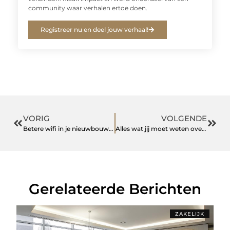
community waar verhalen ertoe doen.
Registreer nu en deel jouw verhaal!
VORIG
VOLGENDE
Betere wifi in je nieuwbouwhuis?
Alles wat jij moet weten over anhydrietvloeren Amsterdam
Gerelateerde Berichten
ZAKELIJK