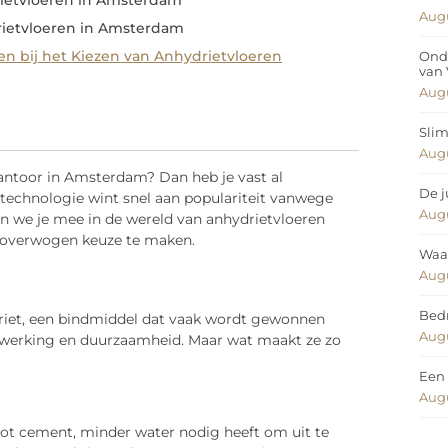
ietvloeren in Amsterdam
Augu
ietvloeren in Amsterdam
n bij het Kiezen van Anhydrietvloeren
Ond
van
Augu
Slim
Augu
 kantoor in Amsterdam? Dan heb je vast al
De j
technologie wint snel aan populariteit vanwege
Augu
n we je mee in de wereld van anhydrietvloeren
eloverwogen keuze te maken.
Waar
Augu
Bedr
riet, een bindmiddel dat vaak wordt gewonnen
Augu
fwerking en duurzaamheid. Maar wat maakt ze zo
Een 
Augu
 tot cement, minder water nodig heeft om uit te