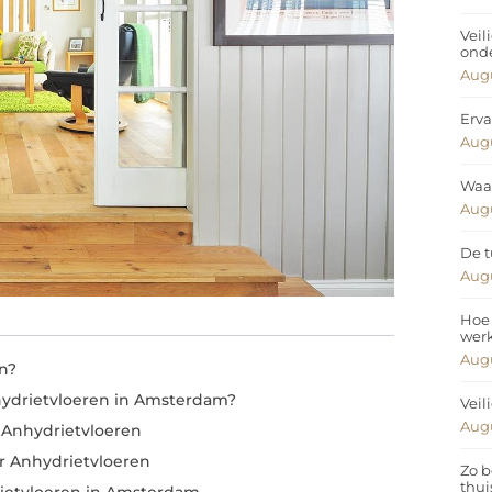
Veil
ond
Augu
Erva
Augu
Waar
Augu
De t
Augu
Hoe 
wer
Augu
en?
ydrietvloeren in Amsterdam?
Veil
Augu
n Anhydrietvloeren
r Anhydrietvloeren
Zo b
thui