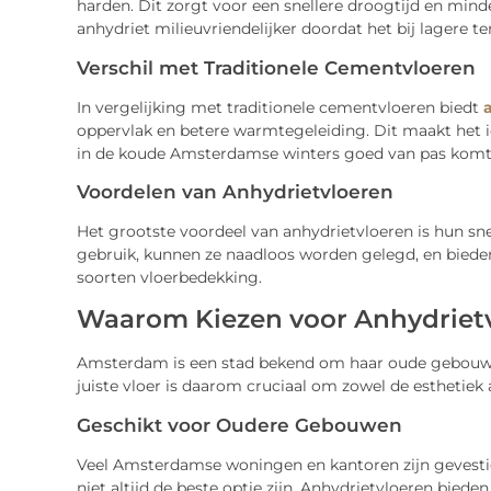
harden. Dit zorgt voor een snellere droogtijd en min
anhydriet milieuvriendelijker doordat het bij lagere
Verschil met Traditionele Cementvloeren
In vergelijking met traditionele cementvloeren biedt
oppervlak en betere warmtegeleiding. Dit maakt het 
in de koude Amsterdamse winters goed van pas komt
Voordelen van Anhydrietvloeren
Het grootste voordeel van anhydrietvloeren is hun snelle
gebruik, kunnen ze naadloos worden gelegd, en bieden
soorten vloerbedekking.
Waarom Kiezen voor Anhydriet
Amsterdam is een stad bekend om haar oude gebouwen
juiste vloer is daarom cruciaal om zowel de esthetiek 
Geschikt voor Oudere Gebouwen
Veel Amsterdamse woningen en kantoren zijn gevestig
niet altijd de beste optie zijn. Anhydrietvloeren bied