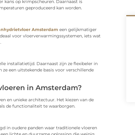
der kans op krimpscheuren. Daarnaast is
 temperaturen geproduceerd kan worden.
anhydrietvloer Amsterdam
een gelijkmatiger
ideaal voor vloerverwarmingssystemen, iets wat
.
 installatietijd. Daarnaast zijn ze flexibeler in
 ze een uitstekende basis voor verschillende
vloeren in Amsterdam?
 en unieke architectuur. Het kiezen van de
als de functionaliteit te waarborgen.
d in oudere panden waar traditionele vloeren
en een lichte en duurzame oplossing die weinig