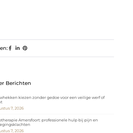
en:
er Berichten
hekken kiezen zonder gedoe voor een veilige werf of
nt
stus 7, 2026
otherapie Amersfoort: professionele hulp bij pijn en
egingsklachten
stus 7, 2026