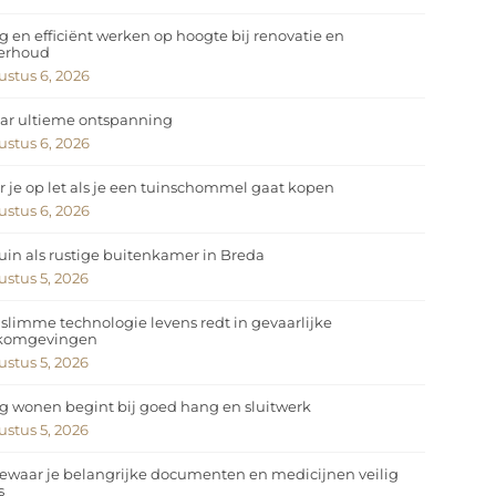
ig en efficiënt werken op hoogte bij renovatie en
erhoud
stus 6, 2026
ar ultieme ontspanning
stus 6, 2026
 je op let als je een tuinschommel gaat kopen
stus 6, 2026
uin als rustige buitenkamer in Breda
stus 5, 2026
slimme technologie levens redt in gevaarlijke
komgevingen
stus 5, 2026
ig wonen begint bij goed hang en sluitwerk
stus 5, 2026
ewaar je belangrijke documenten en medicijnen veilig
s