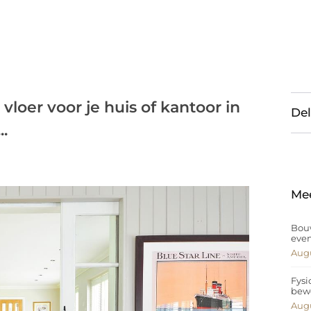
vloer voor je huis of kantoor in
Del
.
Me
Bouw
eve
Augu
Fysi
bew
Augu