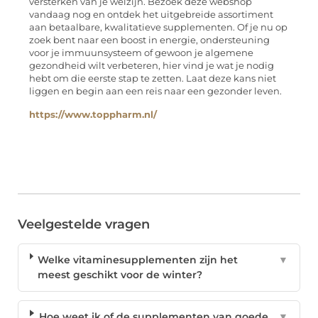
versterken van je welzijn. Bezoek deze webshop
vandaag nog en ontdek het uitgebreide assortiment
aan betaalbare, kwalitatieve supplementen. Of je nu op
zoek bent naar een boost in energie, ondersteuning
voor je immuunsysteem of gewoon je algemene
gezondheid wilt verbeteren, hier vind je wat je nodig
hebt om die eerste stap te zetten. Laat deze kans niet
liggen en begin aan een reis naar een gezonder leven.
https://www.toppharm.nl/
Veelgestelde vragen
Welke vitaminesupplementen zijn het
▼
meest geschikt voor de winter?
Hoe weet ik of de supplementen van goede
▼