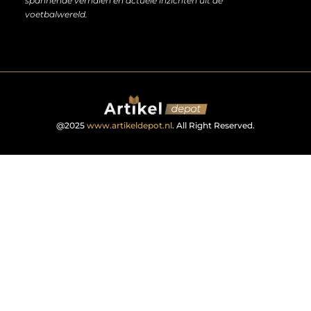
spannende verhalen en actuele inzichten uit de
voetbalwereld.
@2025
www.artikeldepot.nl
. All Right Reserved.