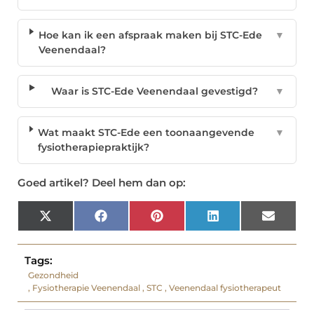
Hoe kan ik een afspraak maken bij STC-Ede
▼
Veenendaal?
Waar is STC-Ede Veenendaal gevestigd?
▼
Wat maakt STC-Ede een toonaangevende
▼
fysiotherapiepraktijk?
Goed artikel? Deel hem dan op:
X
Facebook
Pinterest
LinkedIn
Email
(Twitter)
Tags:
Gezondheid
,
Fysiotherapie Veenendaal
,
STC
,
Veenendaal fysiotherapeut