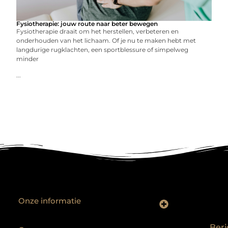
Fysiotherapie: jouw route naar beter bewegen
Fysiotherapie draait om het herstellen, verbeteren en
onderhouden van het lichaam. Of je nu te maken hebt met
langdurige rugklachten, een sportblessure of simpelweg
minder
...
Onze informatie
Backlinks kopen? Focus op kwaliteit, niet kwantiteit
Extra geld verdienen: realistische bijverdienmodellen voor iedereen met ambitie
Beri