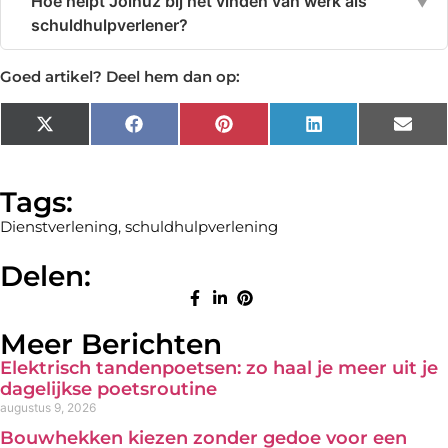
Hoe helpt Joinuz bij het vinden van werk als
▼
schuldhulpverlener?
Goed artikel? Deel hem dan op:
X
Facebook
Pinterest
LinkedIn
Emai
(Twitter)
Tags:
Dienstverlening
,
schuldhulpverlening
Delen:
Meer Berichten
Elektrisch tandenpoetsen: zo haal je meer uit je
dagelijkse poetsroutine
augustus 9, 2026
Bouwhekken kiezen zonder gedoe voor een