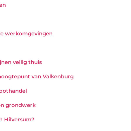
pen
ijke werkomgevingen
nen veilig thuis
hoogtepunt van Valkenburg
roothandel
 en grondwerk
in Hilversum?