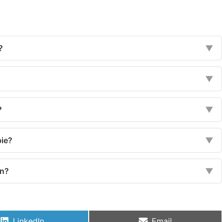
?
▼
▼
?
▼
pie?
▼
en?
▼
LinkedIn
Email