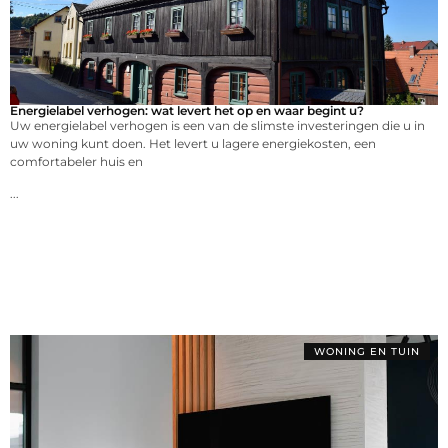
Energielabel verhogen: wat levert het op en waar begint u?
Uw energielabel verhogen is een van de slimste investeringen die u in
uw woning kunt doen. Het levert u lagere energiekosten, een
comfortabeler huis en
...
WONING EN TUIN