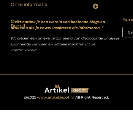
Onze informatie
Backlinks kopen? Focus op kwaliteit, niet kwantiteit
Extra geld verdienen: realistische bijverdienmodellen voor iedereen met ambitie
Beri
Over
” Hier ontdek je een wereld van boeiende blogs en
Bedrijf
artikelen die je zowel inspireren als informeren. “
Wij bieden een unieke verzameling van diepgaande analyses,
spannende verhalen en actuele inzichten uit de
voetbalwereld.
@2025
www.artikeldepot.nl
. All Right Reserved.