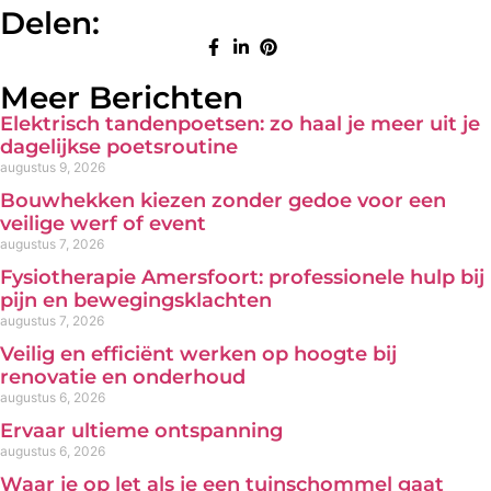
Delen:
Meer Berichten
Elektrisch tandenpoetsen: zo haal je meer uit je
dagelijkse poetsroutine
augustus 9, 2026
Bouwhekken kiezen zonder gedoe voor een
veilige werf of event
augustus 7, 2026
Fysiotherapie Amersfoort: professionele hulp bij
pijn en bewegingsklachten
augustus 7, 2026
Veilig en efficiënt werken op hoogte bij
renovatie en onderhoud
augustus 6, 2026
Ervaar ultieme ontspanning
augustus 6, 2026
Waar je op let als je een tuinschommel gaat