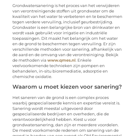
Grondwatersanering is het proces van het verwijderen
van verontreinigende stoffen uit grondwater om de
kwaliteit van het water te verbeteren en te beschermen
tegen verdere vervuiling, inclusief geurbestrijding.
Grondwater is een belangrijke bron van drinkwater en
wordt vaak gebruikt voor irrigatie en industriële
toepassingen. Dit maakt het belangrijk om het water
en de grond te beschermen tegen vervuiling. Er zijn
verschillende methoden voor sanering, afhankelijk van
de aard en de omvang van de verontreiniging. Bekijk
de methoden via
www.qmes.nl
. Enkele
veelvoorkomende technieken zijn pompen en
behandelen, in-situ bioremediatie, adsorptie en
chemische oxidatie.
Waarom u moet kiezen voor sanering?
Het saneren van de grond is een complex proces
waarbij gespecialiseerde kennis en expertise vereist is.
Sanering wordt meestal uitgevoerd door
gespecialiseerde bedrijven en overheden, die de
verantwoordelijkheid hebben. Kiest u voor
grondwatersanering, dan zijn er meerdere voordelen.
De meest voorkomende redenen om sanering van de
grond in handen van een expert als QM Environmental