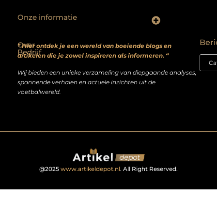
Onze informatie
Backlinks kopen? Focus op kwaliteit, niet kwantiteit
Extra geld verdienen: realistische bijverdienmodellen voor iedereen met ambitie
Beri
Over
” Hier ontdek je een wereld van boeiende blogs en
Bedrijf
artikelen die je zowel inspireren als informeren. “
Wij bieden een unieke verzameling van diepgaande analyses,
spannende verhalen en actuele inzichten uit de
voetbalwereld.
@2025
www.artikeldepot.nl
. All Right Reserved.