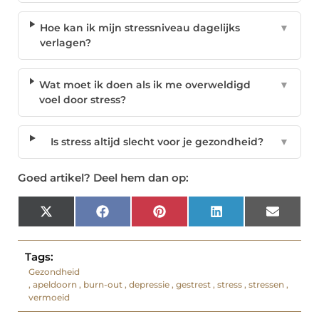
Hoe kan ik mijn stressniveau dagelijks
▼
verlagen?
Wat moet ik doen als ik me overweldigd
▼
voel door stress?
Is stress altijd slecht voor je gezondheid?
▼
Goed artikel? Deel hem dan op:
X
Facebook
Pinterest
LinkedIn
Email
(Twitter)
Tags:
Gezondheid
,
apeldoorn
,
burn-out
,
depressie
,
gestrest
,
stress
,
stressen
,
vermoeid