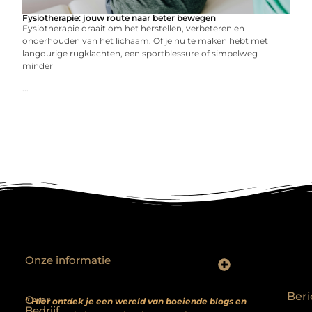
Fysiotherapie: jouw route naar beter bewegen
Fysiotherapie draait om het herstellen, verbeteren en
onderhouden van het lichaam. Of je nu te maken hebt met
langdurige rugklachten, een sportblessure of simpelweg
minder
...
Onze informatie
Backlinks kopen? Focus op kwaliteit, niet kwantiteit
Extra geld verdienen: realistische bijverdienmodellen voor iedereen met ambitie
Beri
Over
” Hier ontdek je een wereld van boeiende blogs en
Bedrijf