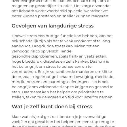
overlevingsmechanisme dat ons lichaam helpt om te
reageren op gevaarlijke situaties. Het zorgt ervoor dat
ons lichaam wordt voorbereid op actie, waardoor we
beter kunnen presteren en sneller kunnen reageren.
Gevolgen van langdurige stress
Hoewel stress een nuttige functie kan hebben, kan het
ook schadelijk zijn als het te vaak voorkomt of te lang
aanhoudt. Langdurige stress kan leiden tot een
verhoogd risico op verschillende
gezondheidsproblemen, zoals hart- en vaatziekten,
hoge bloeddruk, diabetes en zelfs kanker. Daarom is
het belangrijk om stress te beheersen en te
verminderen. Er zijn verschillende manieren om dit te
doen, zoals regelmatige lichaamsbeweging, meditatie,
mindfulness en ontspanningsoefeningen. Het is ook
belangrijk om voldoende slaap te krijgen en gezond te
eten. Daarnaast kan het helpen om prioriteiten te
stellen, taken te delegeren en tijd voor jezelf te nemen.
Wat je zelf kunt doen bij stress
Maar wat als je al gestrest bent en je je overweldigd
voelt? In dat geval kan het helpen om een stap terug te
doen en even te pauzeren. Adem diep in en uit en focus