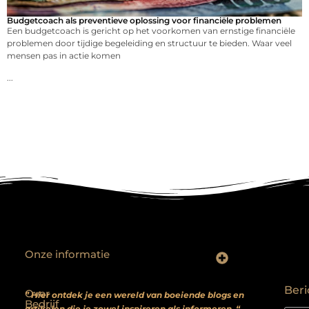
Budgetcoach als preventieve oplossing voor financiële problemen
Een budgetcoach is gericht op het voorkomen van ernstige financiële
problemen door tijdige begeleiding en structuur te bieden. Waar veel
mensen pas in actie komen
...
Onze informatie
Backlinks kopen? Focus op kwaliteit, niet kwantiteit
Extra geld verdienen: realistische bijverdienmodellen voor iedereen met ambitie
Beri
Over
” Hier ontdek je een wereld van boeiende blogs en
Bedrijf
artikelen die je zowel inspireren als informeren. “