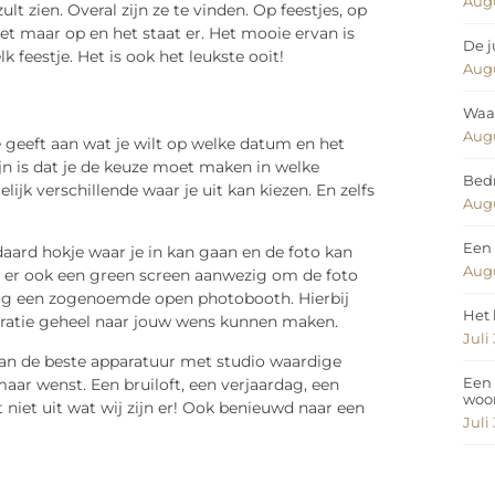
Augu
lt zien. Overal zijn ze te vinden. Op feestjes, op
et maar op en het staat er. Het mooie ervan is
De j
lk feestje. Het is ook het leukste ooit!
Augu
Waar
Augu
Je geeft aan wat je wilt op welke datum en het
jn is dat je de keuze moet maken in welke
Bedr
ijk verschillende waar je uit kan kiezen. En zelfs
Augu
Een 
daard hokje waar je in kan gaan en de foto kan
Augu
is er ook een green screen aanwezig om de foto
nog een zogenoemde open photobooth. Hierbij
Het 
coratie geheel naar jouw wens kunnen maken.
Juli
n van de beste apparatuur met studio waardige
Een 
 maar wenst. Een bruiloft, een verjaardag, een
woo
 niet uit wat wij zijn er! Ook benieuwd naar een
Juli