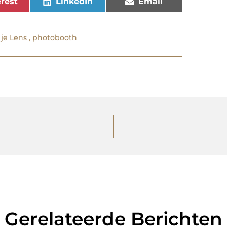
rest
LinkedIn
Email
 je Lens
,
photobooth
Gerelateerde Berichten