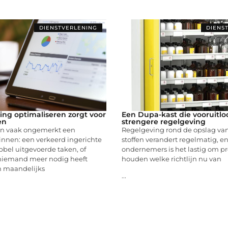
DIENSTVERLENING
DIENS
ring optimaliseren zorgt voor
Een Dupa-kast die vooruitlo
en
strengere regelgeving
en vaak ongemerkt een
Regelgeving rond de opslag van
innen: een verkeerd ingerichte
stoffen verandert regelmatig, en
bel uitgevoerde taken, of
ondernemers is het lastig om pre
 niemand meer nodig heeft
houden welke richtlijn nu van
h maandelijks
...