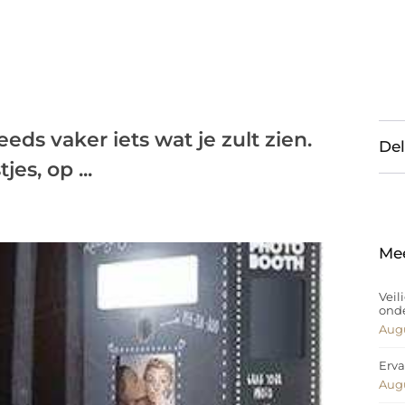
ds vaker iets wat je zult zien.
Del
es, op ...
Me
Veil
ond
Augu
Erva
Augu