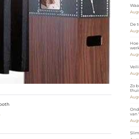
Waar
Augu
De t
Augu
Hoe 
wer
Augu
Veil
Augu
Zo b
thui
Augu
ooth
Ond
?
van
Augu
Slim