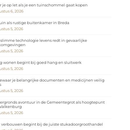
 je op let als je een tuinschommel gaat kopen
stus 6, 2026
uin als rustige buitenkamer in Breda
stus 5, 2026
slimme technologie levens redt in gevaarlijke
komgevingen
stus 5, 2026
ig wonen begint bij goed hang en sluitwerk
stus 5, 2026
ewaar je belangrijke documenten en medicijnen veilig
s
stus 5, 2026
ergronds avontuur in de Gemeentegrot als hoogtepunt
 Valkenburg
stus 5, 2026
 verbouwen begint bij de juiste stukadoorgroothandel