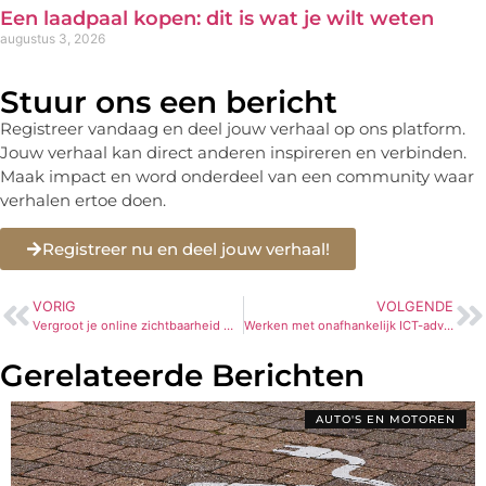
Een laadpaal kopen: dit is wat je wilt weten
augustus 3, 2026
Stuur ons een bericht
Registreer vandaag en deel jouw verhaal op ons platform.
Jouw verhaal kan direct anderen inspireren en verbinden.
Maak impact en word onderdeel van een community waar
verhalen ertoe doen.
Registreer nu en deel jouw verhaal!
VORIG
VOLGENDE
Vergroot je online zichtbaarheid met deze tips!
Werken met onafhankelijk ICT-advies
Gerelateerde Berichten
AUTO'S EN MOTOREN