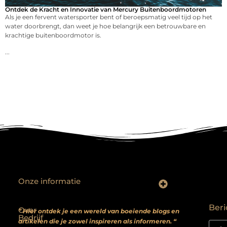
Ontdek de Kracht en Innovatie van Mercury Buitenboordmotoren
Als je een fervent watersporter bent of beroepsmatig veel tijd op het
water doorbrengt, dan weet je hoe belangrijk een betrouwbare en
krachtige buitenboordmotor is.
...
Onze informatie
Backlinks kopen? Focus op kwaliteit, niet kwantiteit
Extra geld verdienen: realistische bijverdienmodellen voor iedereen met ambitie
Beri
Over
” Hier ontdek je een wereld van boeiende blogs en
Bedrijf
artikelen die je zowel inspireren als informeren. “