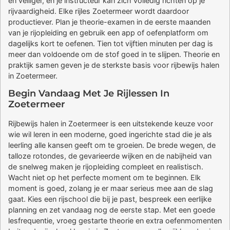
en veiliger, en je instructeur kan zich volledig richten op je
rijvaardigheid. Elke rijles Zoetermeer wordt daardoor
productiever. Plan je theorie-examen in de eerste maanden
van je rijopleiding en gebruik een app of oefenplatform om
dagelijks kort te oefenen. Tien tot vijftien minuten per dag is
meer dan voldoende om de stof goed in te slijpen. Theorie en
praktijk samen geven je de sterkste basis voor rijbewijs halen
in Zoetermeer.
Begin Vandaag Met Je Rijlessen In
Zoetermeer
Rijbewijs halen in Zoetermeer is een uitstekende keuze voor
wie wil leren in een moderne, goed ingerichte stad die je als
leerling alle kansen geeft om te groeien. De brede wegen, de
talloze rotondes, de gevarieerde wijken en de nabijheid van
de snelweg maken je rijopleiding compleet en realistisch.
Wacht niet op het perfecte moment om te beginnen. Elk
moment is goed, zolang je er maar serieus mee aan de slag
gaat. Kies een rijschool die bij je past, bespreek een eerlijke
planning en zet vandaag nog de eerste stap. Met een goede
lesfrequentie, vroeg gestarte theorie en extra oefenmomenten