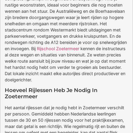
rustige woonstraten, ideaal voor beginners die nog moeten
wennen aan het stuur. De Australiëweg en de Boerhaavelaan
zijn bredere doorgangswegen waar je leert rijden op hogere
snelheden en omgaan met meerdere rijstroken. Het
stadscentrum rondom Westermarkt biedt uitdagingen met
parkeerverkeer, voetgangers en drukke kruispunten. En de
rondwegen richting de A12 bereiden je voor op snelwegrijden
en invoegen. Bij
Rijschool Zoetermeer
kennen de instructeurs
al deze wegen en situaties van binnenuit. Ze weten precies
welke route aansluit bij jouw niveau en wat je op dat moment
het hardst nodig hebt om verder te groeien als bestuurder.
Dat lokale inzicht maakt elke autorijles direct productiever en
doelgerichter.
Hoeveel Rijlessen Heb Je Nodig In
Zoetermeer
Het aantal rijlessen dat je nodig hebt in Zoetermeer verschilt
per persoon. Gemiddeld hebben Nederlandse leerlingen
tussen de 30 en 50 rijlessen nodig voor het praktijkexamen,
maar dat getal is een richtlijn. Wie regelmatig rijt en buiten de
lessen om oefent met een begeleider, kan dat aantal flink