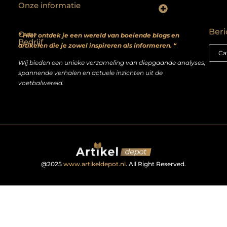
Onze informatie
Backlinks kopen? Focus op kwaliteit, niet kwantiteit
Extra geld verdienen: realistische bijverdienmodellen voor iedereen met ambitie
Beri
Over
” Hier ontdek je een wereld van boeiende blogs en
Bedrijf
artikelen die je zowel inspireren als informeren. “
Wij bieden een unieke verzameling van diepgaande analyses,
spannende verhalen en actuele inzichten uit de
voetbalwereld.
@2025
www.artikeldepot.nl
. All Right Reserved.