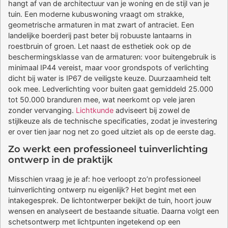
hangt af van de architectuur van je woning en de stijl van je
tuin. Een moderne kubuswoning vraagt om strakke,
geometrische armaturen in mat zwart of antraciet. Een
landelijke boerderij past beter bij robuuste lantaarns in
roestbruin of groen. Let naast de esthetiek ook op de
beschermingsklasse van de armaturen: voor buitengebruik is
minimaal IP44 vereist, maar voor grondspots of verlichting
dicht bij water is IP67 de veiligste keuze. Duurzaamheid telt
ook mee. Ledverlichting voor buiten gaat gemiddeld 25.000
tot 50.000 branduren mee, wat neerkomt op vele jaren
zonder vervanging.
Lichtkunde
adviseert bij zowel de
stijlkeuze als de technische specificaties, zodat je investering
er over tien jaar nog net zo goed uitziet als op de eerste dag.
Zo werkt een professioneel tuinverlichting
ontwerp in de praktijk
Misschien vraag je je af: hoe verloopt zo’n professioneel
tuinverlichting ontwerp nu eigenlijk? Het begint met een
intakegesprek. De lichtontwerper bekijkt de tuin, hoort jouw
wensen en analyseert de bestaande situatie. Daarna volgt een
schetsontwerp met lichtpunten ingetekend op een