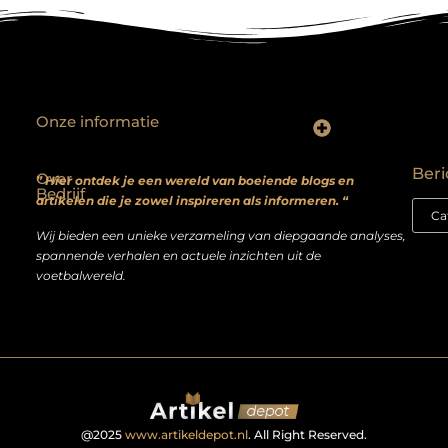
Onze informatie
Backlinks kopen? Focus op kwaliteit, niet kwantiteit
Extra geld verdienen: realistische bijverdienmodellen voor iedereen met ambitie
Beri
Over
” Hier ontdek je een wereld van boeiende blogs en
Bedrijf
artikelen die je zowel inspireren als informeren. “
Wij bieden een unieke verzameling van diepgaande analyses,
spannende verhalen en actuele inzichten uit de
voetbalwereld.
@2025
www.artikeldepot.nl
. All Right Reserved.