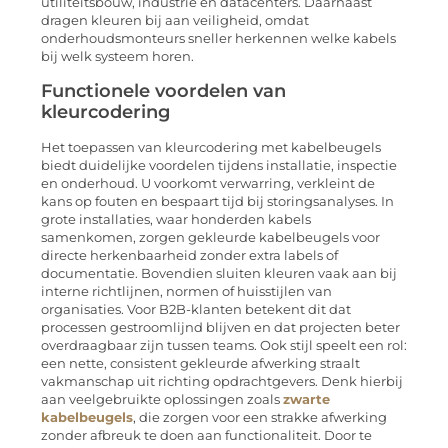
utiliteitsbouw, industrie en datacenters. Daarnaast
dragen kleuren bij aan veiligheid, omdat
onderhoudsmonteurs sneller herkennen welke kabels
bij welk systeem horen.
Functionele voordelen van
kleurcodering
Het toepassen van kleurcodering met kabelbeugels
biedt duidelijke voordelen tijdens installatie, inspectie
en onderhoud. U voorkomt verwarring, verkleint de
kans op fouten en bespaart tijd bij storingsanalyses. In
grote installaties, waar honderden kabels
samenkomen, zorgen gekleurde kabelbeugels voor
directe herkenbaarheid zonder extra labels of
documentatie. Bovendien sluiten kleuren vaak aan bij
interne richtlijnen, normen of huisstijlen van
organisaties. Voor B2B-klanten betekent dit dat
processen gestroomlijnd blijven en dat projecten beter
overdraagbaar zijn tussen teams. Ook stijl speelt een rol:
een nette, consistent gekleurde afwerking straalt
vakmanschap uit richting opdrachtgevers. Denk hierbij
aan veelgebruikte oplossingen zoals
zwarte
kabelbeugels
, die zorgen voor een strakke afwerking
zonder afbreuk te doen aan functionaliteit. Door te