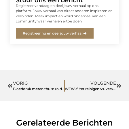
Stuur ons een bericht
Registreer vandaag en deel jouw verhaal op ons
platform. Jouw verhaal kan direct anderen inspireren en
verbinden. Maak impact en word onderdeel van een
community waar verhalen ertoe doen.
Registreer nu en deel jouw verhaal!
VORIG
VOLGENDE
Bloeddruk meten thuis: zo doe je dat op de juiste manier
WTW-filter reinigen vs. vervangen: wat is écht beter voor jouw woning?
Gerelateerde Berichten