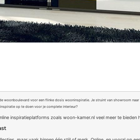
 de woonboulevard voor een flinke dosis wooninspiratie. Je struint van showroom naar s
nspiratie op te doen voor je complete interieur?
line inspiratieplatforms zoals woon-kamer.nl veel meer te bieden
ast
ecties, maar vaak binnen één stijl of merk. Online, en vooral op ee