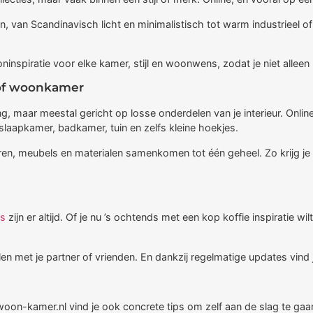
 van Scandinavisch licht en minimalistisch tot warm industrieel of
oninspiratie voor elke kamer, stijl en woonwens, zodat je niet allee
n of woonkamer
g, maar meestal gericht op losse onderdelen van je interieur. Onli
slaapkamer, badkamer, tuin en zelfs kleine hoekjes.
ren, meubels en materialen samenkomen tot één geheel. Zo krijg je 
s
zijn er altijd. Of je nu ’s ochtends met een kop koffie inspiratie
n met je partner of vrienden. En dankzij regelmatige updates vind j
n-kamer.nl vind je ook concrete tips om zelf aan de slag te gaan: