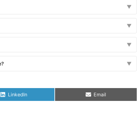
▼
▼
?
▼
e?
▼
LinkedIn
Email