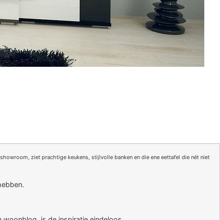
howroom, ziet prachtige keukens, stijlvolle banken en die ene eettafel die nét niet
 hebben.
n woonblog, is de inspiratie eindeloos.