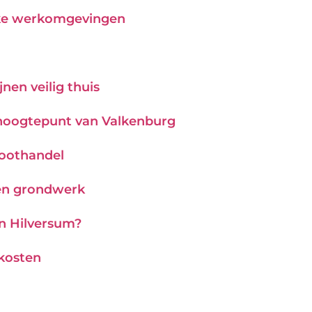
ijke werkomgevingen
nen veilig thuis
hoogtepunt van Valkenburg
roothandel
 en grondwerk
in Hilversum?
 kosten