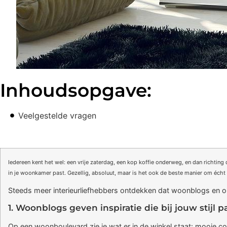
Inhoudsopgave:
Veelgestelde vragen
Iedereen kent het wel: een vrije zaterdag, een kop koffie onderweg, en dan richting
in je woonkamer past. Gezellig, absoluut, maar is het ook de beste manier om écht i
Steeds meer interieurliefhebbers ontdekken dat woonblogs en on
1. Woonblogs geven inspiratie die bij jouw stijl p
Op een woonboulevard zie je wat er in de winkel staat: mooie coll