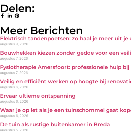
Delen:
Meer Berichten
Elektrisch tandenpoetsen: zo haal je meer uit je
augustus 9, 2026
Bouwhekken kiezen zonder gedoe voor een veili
augustus 7, 2026
Fysiotherapie Amersfoort: professionele hulp bi
augustus 7, 2026
Veilig en efficiënt werken op hoogte bij renova
augustus 6, 2026
Ervaar ultieme ontspanning
augustus 6, 2026
Waar je op let als je een tuinschommel gaat ko
augustus 6, 2026
De tuin als rustige buitenkamer in Breda
augustus 5, 2026