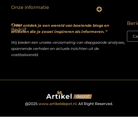
Onze informatie
Backlinks kopen? Focus op kwaliteit, niet kwantiteit
Extra geld verdienen: realistische bijverdienmodellen voor iedereen met ambitie
Beri
Over
” Hier ontdek je een wereld van boeiende blogs en
Bedrijf
artikelen die je zowel inspireren als informeren. “
Wij bieden een unieke verzameling van diepgaande analyses,
spannende verhalen en actuele inzichten uit de
voetbalwereld.
@2025
www.artikeldepot.nl
. All Right Reserved.