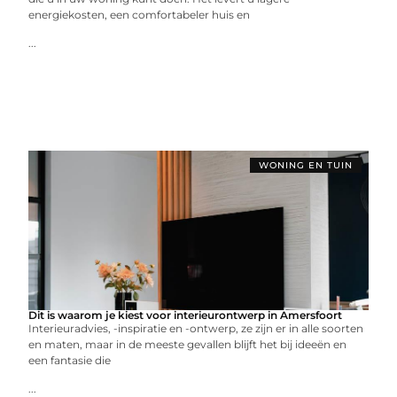
energiekosten, een comfortabeler huis en
...
WONING EN TUIN
Dit is waarom je kiest voor interieurontwerp in Amersfoort
Interieuradvies, -inspiratie en -ontwerp, ze zijn er in alle soorten
en maten, maar in de meeste gevallen blijft het bij ideeën en
een fantasie die
...