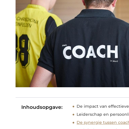
De impact van effectiev
Inhoudsopgave:
Leiderschap en persoonl
De synergie tussen coac