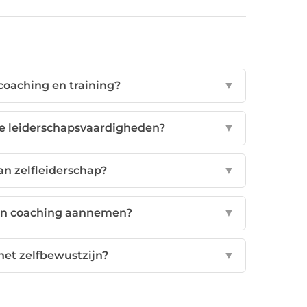
 coaching en training?
▼
re leiderschapsvaardigheden?
▼
an zelfleiderschap?
▼
an coaching aannemen?
▼
het zelfbewustzijn?
▼