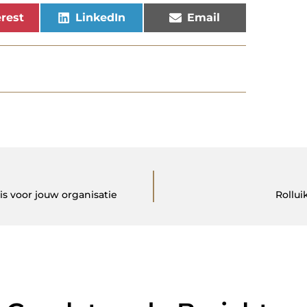
rest
LinkedIn
Email
is voor jouw organisatie
Rollui