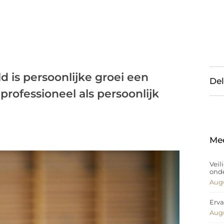
 is persoonlijke groei een
Del
professioneel als persoonlijk
Me
Veil
ond
Augu
Erva
Augu