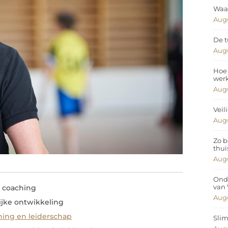
Waar
Augu
De t
Augu
Hoe 
wer
Augu
Veil
Augu
Zo b
thui
Augu
Ond
van
e coaching
Augu
ijke ontwikkeling
hing en leiderschap
Slim