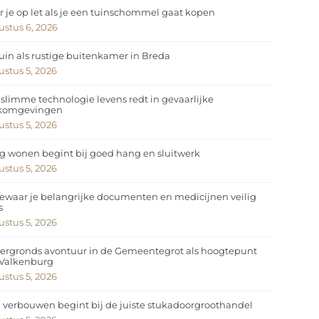
 je op let als je een tuinschommel gaat kopen
stus 6, 2026
uin als rustige buitenkamer in Breda
stus 5, 2026
slimme technologie levens redt in gevaarlijke
komgevingen
stus 5, 2026
ig wonen begint bij goed hang en sluitwerk
stus 5, 2026
ewaar je belangrijke documenten en medicijnen veilig
s
stus 5, 2026
ergronds avontuur in de Gemeentegrot als hoogtepunt
 Valkenburg
stus 5, 2026
 verbouwen begint bij de juiste stukadoorgroothandel