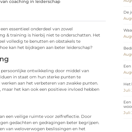
Augu
 van coaching in leiderschap
De j
Augu
 een essentieel onderdeel van zowel
Waar
ng & training is hierbij niet te onderschatten. Het
Augu
el volledig te benutten en obstakels te
hoe kan het bijdragen aan beter leiderschap?
Bedr
Augu
ing
Een 
 persoonlijke ontwikkeling door middel van
Augu
viduen in staat om hun sterke punten te
tijd werken aan het verbeteren van zwakke punten.
Het 
ei, maar het kan ook een positieve invloed hebben
Juli
Een 
woo
Juli
n een veilige ruimte voor zelfreflectie. Door
igen gedachten en gedragingen beter begrijpen.
ken van weloverwogen beslissingen en het