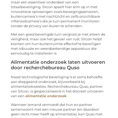
maar een essentieel onderdeel van een
totaalbeveiliging. Sitcon speelt hier slim op in met
innovatieve oplossingen zoals bewegingssensoren,
buitencamera’s met nachtzicht en zelfs onzichtbare
infraroodcamera’s die je tuin permanent monitoren
zonder de privacy van buren te schenden.
Met een goed beveiligde tuin vergroot je niet alleen de
veiligheid, maar ook het gevoel van rust. Sitcon helpt
klanten om hun buitenruimte effectief te beveiligen
met robuuste en weersbestendige apparatuur die
eenvoudig te installeren is.
Alimentatie onderzoek laten uitvoeren
door recherchebureau Quso
Naast technologische beveiliging is er soms behoefte
aan diepgaand onderzoek, bijvoorbeeld bij
alimentatiekwesties. Recherchebureau Quso, partner
van Sitcon, is gespecialiseerd in het discreet uitvoeren
van een
alimentatie onderzoek
.
Wanneer iemand vermoedt dat hun ex-partner
samenwoont met een nieuwe partner (en daardoor
geen recht meer heeft op alimentatie), kan Quso met