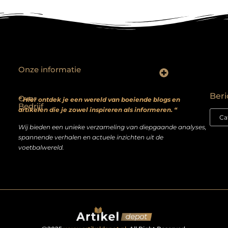
Onze informatie
Backlinks kopen? Focus op kwaliteit, niet kwantiteit
Extra geld verdienen: realistische bijverdienmodellen voor iedereen met ambitie
Beri
Over
” Hier ontdek je een wereld van boeiende blogs en
Bedrijf
artikelen die je zowel inspireren als informeren. “
Wij bieden een unieke verzameling van diepgaande analyses,
spannende verhalen en actuele inzichten uit de
voetbalwereld.