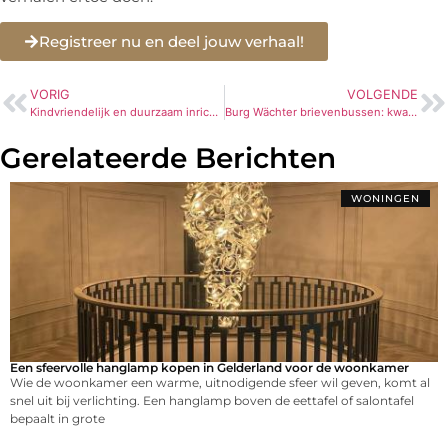
Registreer nu en deel jouw verhaal!
VORIG
VOLGENDE
Kindvriendelijk en duurzaam inrichten
Burg Wächter brievenbussen: kwaliteit en veiligheid voor jouw post
Gerelateerde Berichten
WONINGEN
Een sfeervolle hanglamp kopen in Gelderland voor de woonkamer
Wie de woonkamer een warme, uitnodigende sfeer wil geven, komt al
snel uit bij verlichting. Een hanglamp boven de eettafel of salontafel
bepaalt in grote