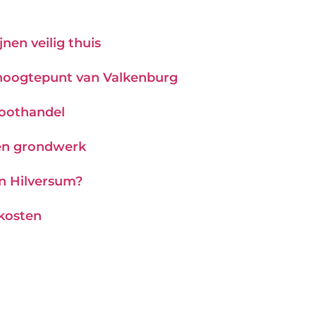
nen veilig thuis
hoogtepunt van Valkenburg
roothandel
 en grondwerk
in Hilversum?
 kosten