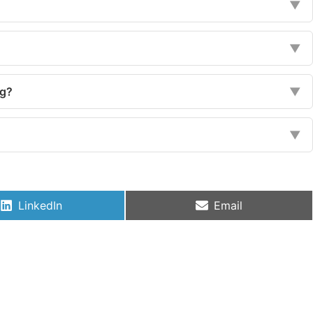
▼
▼
ng?
▼
▼
LinkedIn
Email