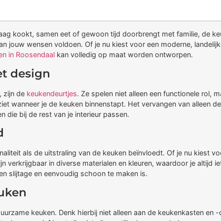
graag kookt, samen eet of gewoon tijd doorbrengt met familie, de k
an jouw wensen voldoen. Of je nu kiest voor een moderne, landelijke 
en in Roosendaal
kan volledig op maat worden ontworpen.
et design
 zijn de
keukendeurtjes
. Ze spelen niet alleen een functionele rol, m
ziet wanneer je de keuken binnenstapt. Het vervangen van alleen de
die bij de rest van je interieur passen.
d
aliteit als de uitstraling van de keuken beïnvloedt. Of je nu kies
jn verkrijgbaar in diverse materialen en kleuren, waardoor je altijd i
en slijtage en eenvoudig schoon te maken is.
euken
duurzame keuken. Denk hierbij niet alleen aan de keukenkasten en 