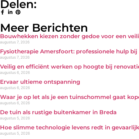
Delen:
Meer Berichten
Bouwhekken kiezen zonder gedoe voor een veili
augustus 7, 2026
Fysiotherapie Amersfoort: professionele hulp bi
augustus 7, 2026
Veilig en efficiënt werken op hoogte bij renova
augustus 6, 2026
Ervaar ultieme ontspanning
augustus 6, 2026
Waar je op let als je een tuinschommel gaat ko
augustus 6, 2026
De tuin als rustige buitenkamer in Breda
augustus 5, 2026
Hoe slimme technologie levens redt in gevaarl
augustus 5, 2026