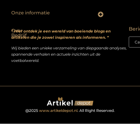
Onze informatie
Backlinks kopen? Focus op kwaliteit, niet kwantiteit
Extra geld verdienen: realistische bijverdienmodellen voor iedereen met ambitie
Beri
Over
” Hier ontdek je een wereld van boeiende blogs en
Bedrijf
artikelen die je zowel inspireren als informeren. “
Wij bieden een unieke verzameling van diepgaande analyses,
spannende verhalen en actuele inzichten uit de
voetbalwereld.
@2025
www.artikeldepot.nl
. All Right Reserved.