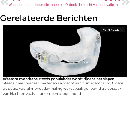
Wanneer teunisbloemolie innemen?
Ontdek de kracht van innovatie in de bouw
Gerelateerde Berichten
WINKELEN
Waarom mondtape steeds populairder wordt tijdens het slapen
Steeds meer mensen besteden aandacht aan hun ademhaling tijdens
de slaap. Vooral mondademhaling wordt vaak genoemd als oorzaak
van klachten zoals snurken, een droge mond
...