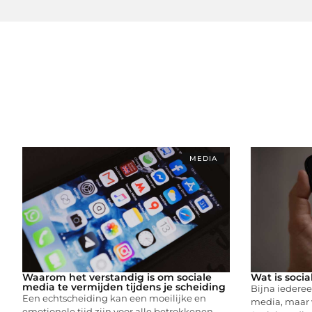
MEDIA
Waarom het verstandig is om sociale
Wat is soci
media te vermijden tijdens je scheiding
Bijna iederee
Een echtscheiding kan een moeilijke en
media, maar w
emotionele tijd zijn voor alle betrokkenen.