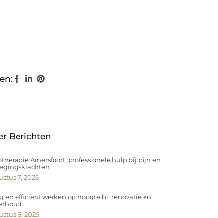
en:
er Berichten
otherapie Amersfoort: professionele hulp bij pijn en
egingsklachten
stus 7, 2026
ig en efficiënt werken op hoogte bij renovatie en
erhoud
stus 6, 2026