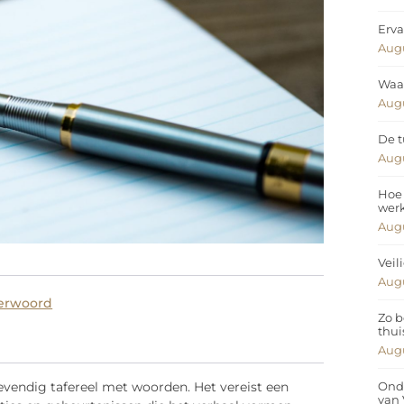
Erva
Augu
Waar
Augu
De t
Augu
Hoe 
wer
Augu
Veil
Augu
verwoord
Zo b
thui
Augu
Ond
levendig tafereel met woorden. Het vereist een
van