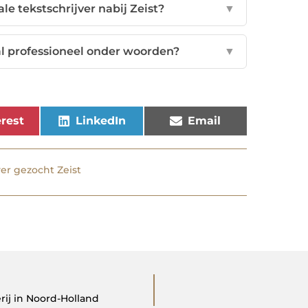
le tekstschrijver nabij Zeist?
▼
al professioneel onder woorden?
▼
rest
LinkedIn
Email
ver gezocht Zeist
rij in Noord-Holland