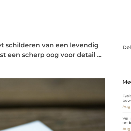
et schilderen van een levendig
Del
t een scherp oog voor detail ...
Me
Fysi
bew
Augu
Veil
ond
Augu