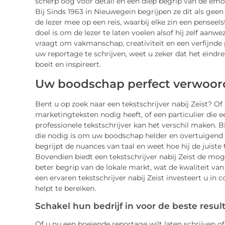
scherp oog voor detail en een diep begrip van de emo
Bij Sinds 1963 in Nieuwegein begrijpen ze dit als ge
de lezer mee op een reis, waarbij elke zin een penseels
doel is om de lezer te laten voelen alsof hij zelf aanw
vraagt om vakmanschap, creativiteit en een verfijnde
uw reportage te schrijven, weet u zeker dat het eindre
boeit en inspireert.
Uw boodschap perfect verwoor
Bent u op zoek naar een tekstschrijver nabij Zeist? Of
marketingteksten nodig heeft, of een particulier die ee
professionele tekstschrijver kan het verschil maken. B
die nodig is om uw boodschap helder en overtuigend o
begrijpt de nuances van taal en weet hoe hij de juiste
Bovendien biedt een tekstschrijver nabij Zeist de moge
beter begrip van de lokale markt, wat de kwaliteit va
een ervaren tekstschrijver nabij Zeist investeert u i
helpt te bereiken.
Schakel hun bedrijf in voor de beste resul
Of u nu een boeiende reportage wilt laten schrijven o