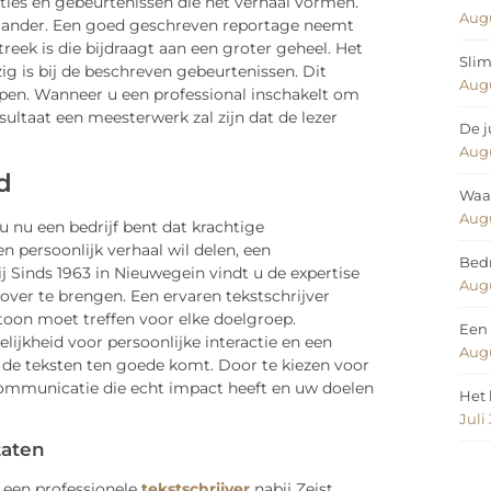
ties en gebeurtenissen die het verhaal vormen.
Augu
en ander. Een goed geschreven reportage neemt
treek is die bijdraagt aan een groter geheel. Het
Slim
ezig is bij de beschreven gebeurtenissen. Dit
Augu
 pen. Wanneer u een professional inschakelt om
sultaat een meesterwerk zal zijn dat de lezer
De j
Augu
d
Waar
Augu
 u nu een bedrijf bent dat krachtige
n persoonlijk verhaal wil delen, een
Bedr
ij Sinds 1963 in Nieuwegein vindt u de expertise
Augu
ver te brengen. Een ervaren tekstschrijver
 toon moet treffen voor elke doelgroep.
Een 
lijkheid voor persoonlijke interactie en een
Augu
n de teksten ten goede komt. Door te kiezen voor
n communicatie die echt impact heeft en uw doelen
Het 
Juli
taten
f een professionele
tekstschrijver
nabij Zeist