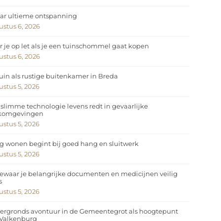
ar ultieme ontspanning
stus 6, 2026
 je op let als je een tuinschommel gaat kopen
stus 6, 2026
uin als rustige buitenkamer in Breda
stus 5, 2026
slimme technologie levens redt in gevaarlijke
komgevingen
stus 5, 2026
ig wonen begint bij goed hang en sluitwerk
stus 5, 2026
ewaar je belangrijke documenten en medicijnen veilig
s
stus 5, 2026
ergronds avontuur in de Gemeentegrot als hoogtepunt
 Valkenburg