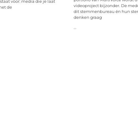
staat voor: media die je laat
videoproject bijzonder. De me
met de
dit stemmenbureau én hun ste
denken graag
...