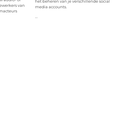
het beheren van je verschillende social
dewerkers van
media accounts.
macteurs
...