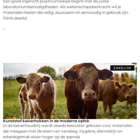
Een goed ingericht practicumlokaal begint met de juiste
laboratoriumbenodigdheden. Als wetenschapsleerkracht wil je
materialen kiezen die veilig, duurzaam en eenvoudig in gebruik zijn.
Denk daarbij
...
ZAKELIJK
Kunststof kalverhokken in de moderne opfok
In de kalverhouderij wordt steeds bewuster gekozen voor materialen
die meegaan met de eisen van vandaag. Hygiëne, dierwelzijn en
arbeidsgemak staan hoger op de agenda