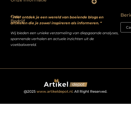
Backlinks kopen? Focus op kwaliteit, niet kwantiteit
Extra geld verdienen: realistische bijverdienmodellen voor iedereen met ambitie
Beri
Over
” Hier ontdek je een wereld van boeiende blogs en
Bedrijf
artikelen die je zowel inspireren als informeren. “
Wij bieden een unieke verzameling van diepgaande analyses,
spannende verhalen en actuele inzichten uit de
voetbalwereld.
@2025
www.artikeldepot.nl
. All Right Reserved.