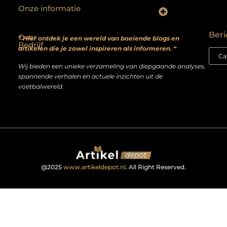
Onze informatie
Backlinks kopen? Focus op kwaliteit, niet kwantiteit
Extra geld verdienen: realistische bijverdienmodellen voor iedereen met ambitie
Beri
Over
” Hier ontdek je een wereld van boeiende blogs en
Bedrijf
artikelen die je zowel inspireren als informeren. “
Wij bieden een unieke verzameling van diepgaande analyses,
spannende verhalen en actuele inzichten uit de
voetbalwereld.
@2025
www.artikeldepot.nl
. All Right Reserved.