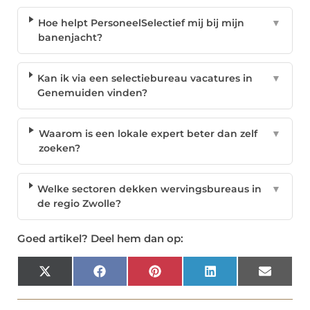
Hoe helpt PersoneelSelectief mij bij mijn
▼
banenjacht?
Kan ik via een selectiebureau vacatures in
▼
Genemuiden vinden?
Waarom is een lokale expert beter dan zelf
▼
zoeken?
Welke sectoren dekken wervingsbureaus in
▼
de regio Zwolle?
Goed artikel? Deel hem dan op:
X
Facebook
Pinterest
LinkedIn
Email
(Twitter)