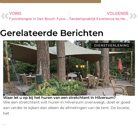
VORIG
VOLGENDE
Fysiotherapie in Den Bosch: FysioXtra, Jouw Partner in Beweging
Tandartspraktijk Excellence bij Health Center Amsterdamse Bos
Gerelateerde Berichten
DIENSTVERLENING
Waar let u op bij het huren van een stretchtent in Hilversum?
Wie een stretchtent wilt huren in Hilversum overweegt, doet er goed
aan verder te kijken dan alleen de afmetingen van de tent. De locatie,
het
...