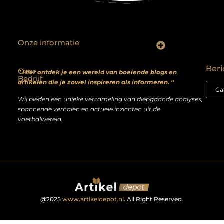
Onze informatie
Backlinks kopen? Focus op kwaliteit, niet kwantiteit
Extra geld verdienen: realistische bijverdienmodellen voor iedereen met ambitie
Beri
Over
” Hier ontdek je een wereld van boeiende blogs en
Bedrijf
artikelen die je zowel inspireren als informeren. “
Wij bieden een unieke verzameling van diepgaande analyses,
spannende verhalen en actuele inzichten uit de
voetbalwereld.
@2025
www.artikeldepot.nl
. All Right Reserved.