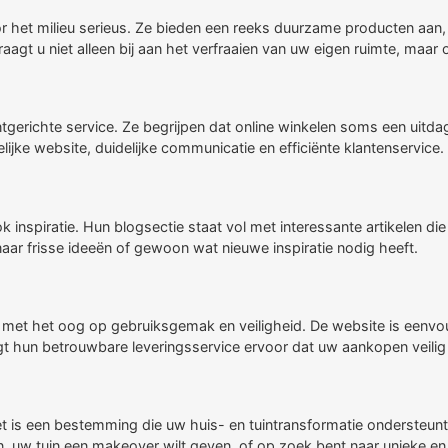
et milieu serieus. Ze bieden een reeks duurzame producten aan, 
agt u niet alleen bij aan het verfraaien van uw eigen ruimte, maar
gerichte service. Ze begrijpen dat online winkelen soms een uitdag
ijke website, duidelijke communicatie en efficiënte klantenservice.
nspiratie. Hun blogsectie staat vol met interessante artikelen die 
naar frisse ideeën of gewoon wat nieuwe inspiratie nodig heeft.
et het oog op gebruiksgemak en veiligheid. De website is eenvoud
rgt hun betrouwbare leveringsservice ervoor dat uw aankopen veilig
is een bestemming die uw huis- en tuintransformatie ondersteunt m
en, uw tuin een makeover wilt geven, of op zoek bent naar unieke 