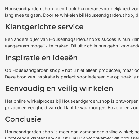
Houseandgarden.shop neemt ook hun verantwoordelijkheid voor h
lang mee te gaan. Door te winkelen bij Houseandgarden.shop, dra
Klantgerichte service
Een andere pijler van Houseandgarden.shop’s succes is hun klant
aangenaam mogelijk te maken. Dit uit zich in hun gebruiksvriendel
Inspiratie en ideeën
Op Houseandgarden.shop vindt u niet alleen producten, maar ook i
Deze bron van inspiratie is perfect voor iedereen die op zoek is 
Eenvoudig en veilig winkelen
Het online winkelproces bij Houseandgarden.shop is ontworpen m
privacy en veiligheid van de klant te waarborgen. Bovendien zo
Conclusie
Houseandgarden.shop is meer dan zomaar een online winkel; het 
uitstekende klantenservice. Of u nu uw woonkamer wilt opfriss