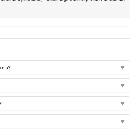
kels?
▼
▼
?
▼
▼