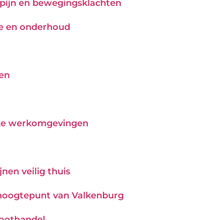
j pijn en bewegingsklachten
tie en onderhoud
pen
ijke werkomgevingen
nen veilig thuis
hoogtepunt van Valkenburg
roothandel