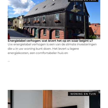
Energielabel verhogen: wat levert het op en waar begint u?
Uw energielabel verhogen is een van de slimste investeringen
die u in uw woning kunt doen. Het levert u lagere
energiekosten, een comfortabeler huis en
...
WONING EN TUIN