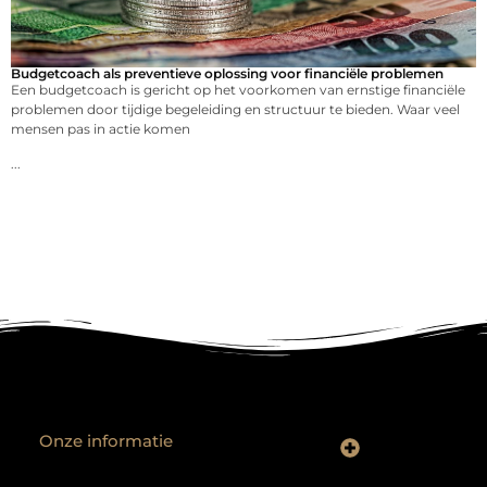
Budgetcoach als preventieve oplossing voor financiële problemen
Een budgetcoach is gericht op het voorkomen van ernstige financiële
problemen door tijdige begeleiding en structuur te bieden. Waar veel
mensen pas in actie komen
...
Onze informatie
Backlinks kopen? Focus op kwaliteit, niet kwantiteit
Extra geld verdienen: realistische bijverdienmodellen voor iedereen met ambitie