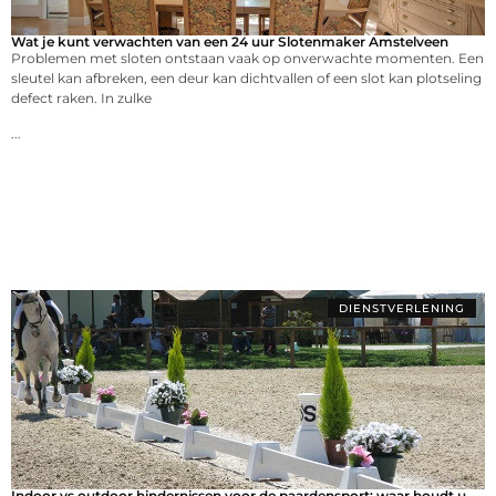
Wat je kunt verwachten van een 24 uur Slotenmaker Amstelveen
Problemen met sloten ontstaan vaak op onverwachte momenten. Een
sleutel kan afbreken, een deur kan dichtvallen of een slot kan plotseling
defect raken. In zulke
...
DIENSTVERLENING
Indoor vs outdoor hindernissen voor de paardensport: waar houdt u