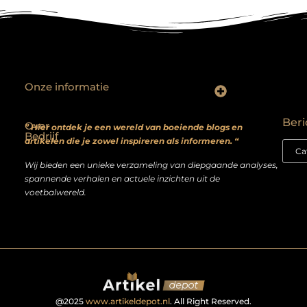
Onze informatie
Backlinks kopen? Focus op kwaliteit, niet kwantiteit
Extra geld verdienen: realistische bijverdienmodellen voor iedereen met ambitie
Beri
Over
” Hier ontdek je een wereld van boeiende blogs en
Bedrijf
artikelen die je zowel inspireren als informeren. “
Wij bieden een unieke verzameling van diepgaande analyses,
spannende verhalen en actuele inzichten uit de
voetbalwereld.
@2025
www.artikeldepot.nl
. All Right Reserved.