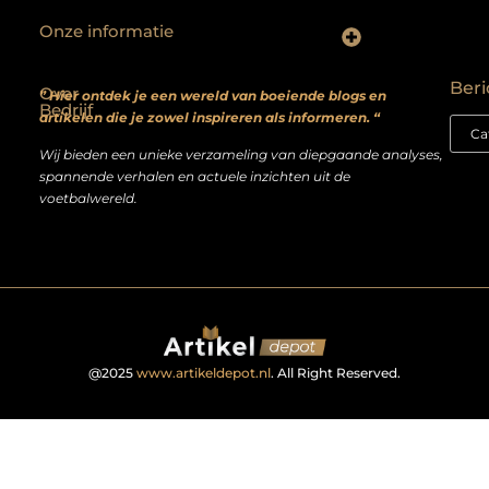
Onze informatie
Backlinks kopen? Focus op kwaliteit, niet kwantiteit
Extra geld verdienen: realistische bijverdienmodellen voor iedereen met ambitie
Beri
Over
” Hier ontdek je een wereld van boeiende blogs en
Bedrijf
artikelen die je zowel inspireren als informeren. “
Wij bieden een unieke verzameling van diepgaande analyses,
spannende verhalen en actuele inzichten uit de
voetbalwereld.
@2025
www.artikeldepot.nl
. All Right Reserved.