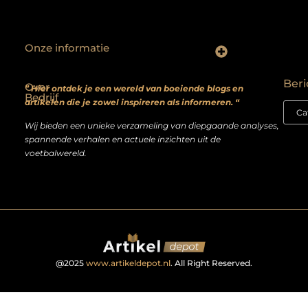
Onze informatie
Backlinks kopen? Focus op kwaliteit, niet kwantiteit
Extra geld verdienen: realistische bijverdienmodellen voor iedereen met ambitie
Beri
Over
” Hier ontdek je een wereld van boeiende blogs en
Bedrijf
artikelen die je zowel inspireren als informeren. “
Wij bieden een unieke verzameling van diepgaande analyses,
spannende verhalen en actuele inzichten uit de
voetbalwereld.
@2025
www.artikeldepot.nl
. All Right Reserved.