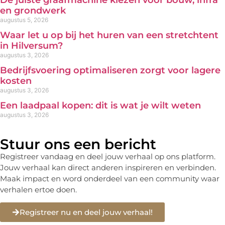
De juiste graafmachine kiezen voor bouw, infra
en grondwerk
augustus 5, 2026
Waar let u op bij het huren van een stretchtent
in Hilversum?
augustus 3, 2026
Bedrijfsvoering optimaliseren zorgt voor lagere
kosten
augustus 3, 2026
Een laadpaal kopen: dit is wat je wilt weten
augustus 3, 2026
Stuur ons een bericht
Registreer vandaag en deel jouw verhaal op ons platform.
Jouw verhaal kan direct anderen inspireren en verbinden.
Maak impact en word onderdeel van een community waar
verhalen ertoe doen.
Registreer nu en deel jouw verhaal!