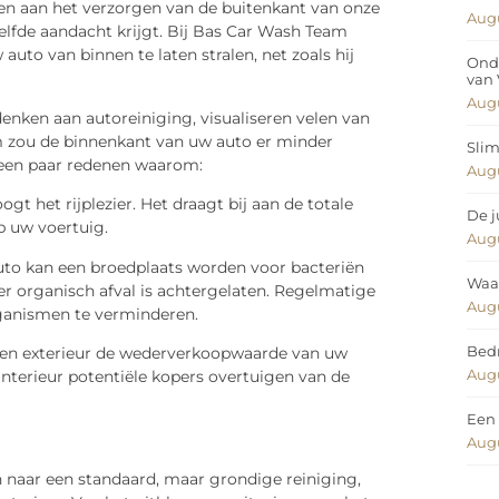
den aan het verzorgen van de buitenkant van onze
Augu
zelfde aandacht krijgt. Bij Bas Car Wash Team
uto van binnen te laten stralen, net zoals hij
Ond
van
Augu
nken aan autoreiniging, visualiseren velen van
m zou de binnenkant van uw auto er minder
Slim
n een paar redenen waarom:
Augu
ogt het rijplezier. Het draagt bij aan de totale
De j
op uw voertuig.
Augu
auto kan een broedplaats worden voor bacteriën
Waar
der organisch afval is achtergelaten. Regelmatige
Augu
rganismen te verminderen.
Bedr
den exterieur de wederverkoopwaarde van uw
Augu
terieur potentiële kopers overtuigen van de
Een 
Augu
n naar een standaard, maar grondige reiniging,