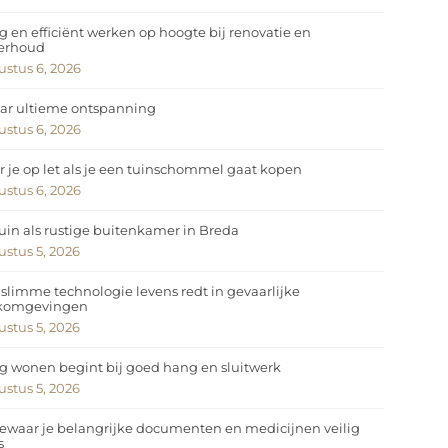
ig en efficiënt werken op hoogte bij renovatie en
erhoud
stus 6, 2026
ar ultieme ontspanning
stus 6, 2026
 je op let als je een tuinschommel gaat kopen
stus 6, 2026
uin als rustige buitenkamer in Breda
stus 5, 2026
slimme technologie levens redt in gevaarlijke
komgevingen
stus 5, 2026
ig wonen begint bij goed hang en sluitwerk
stus 5, 2026
ewaar je belangrijke documenten en medicijnen veilig
s