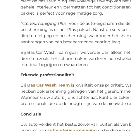
biedt de basisreiniging een volledige revamp van het i
gehele interieur en vloermatten tot het conditioneren 
pakket is perfect voor regelmatige zorg.
Interieurreiniging Plus
: Voor de auto-eigenaren die d
bescherming, is er het Plus pakket. Naast de services i
dieptereiniging en bescherming, waaronder het shamp
aanbrengen van een beschermende coating laag.
Bij Bas Car Wash Team gaan we verder dan alleen het 
diensten zoals het schoonmaken van leren autostoelen
interieur begrijpen en waarderen.
Erkende professionaliteit
Bij
Bas Car Wash Team
is kwaliteit onze prioriteit. 
hebben ook erkenning gekregen van het gerenommeerd
Wanneer u uw auto bij ons achterlaat, kunt u er zeker 
professionals die op de hoogte zijn van de nieuwste 
Conclusie
Uw auto verdient het beste, zowel van buiten als van
nuances van
auto-interieurreiniging
en bieden we op