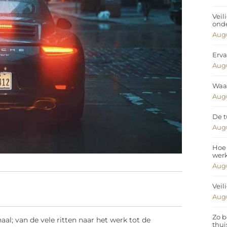
Veil
ond
Augu
Erva
Augu
Waar
Augu
De t
Augu
Hoe 
wer
Augu
Veil
Augu
Zo b
al; van de vele ritten naar het werk tot de
thui