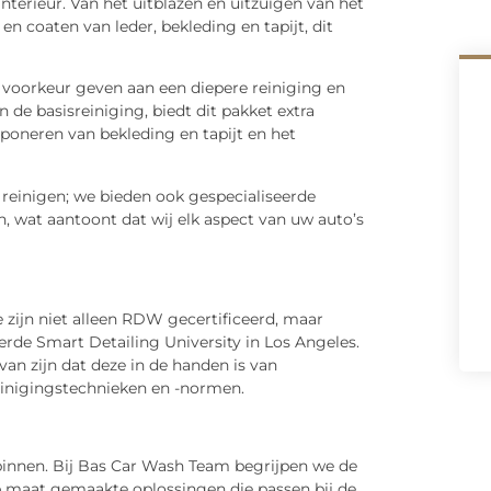
nterieur. Van het uitblazen en uitzuigen van het
en coaten van leder, bekleding en tapijt, dit
e voorkeur geven aan een diepere reiniging en
n de basisreiniging, biedt dit pakket extra
oneren van bekleding en tapijt en het
reinigen; we bieden ook gespecialiseerde
, wat aantoont dat wij elk aspect van uw auto’s
We zijn niet alleen RDW gecertificeerd, maar
e Smart Detailing University in Los Angeles.
van zijn dat deze in de handen is van
reinigingstechnieken en -normen.
 binnen. Bij Bas Car Wash Team begrijpen we de
 maat gemaakte oplossingen die passen bij de