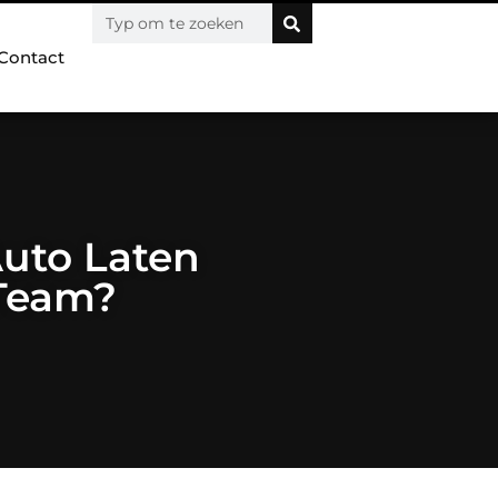
Contact
uto Laten
 Team?