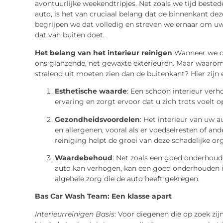
avontuurlijke weekendtripjes. Net zoals we tijd beste
auto, is het van cruciaal belang dat de binnenkant de
begrijpen we dat volledig en streven we ernaar om uw a
dat van buiten doet.
Het belang van het interieur reinigen
Wanneer we de
ons glanzende, net gewaxte exterieuren. Maar waaro
stralend uit moeten zien dan de buitenkant? Hier zij
Esthetische waarde
: Een schoon interieur verho
ervaring en zorgt ervoor dat u zich trots voelt 
Gezondheidsvoordelen
: Het interieur van uw 
en allergenen, vooral als er voedselresten of an
reiniging helpt de groei van deze schadelijke o
Waardebehoud
: Net zoals een goed onderhou
auto kan verhogen, kan een goed onderhouden in
algehele zorg die de auto heeft gekregen.
Bas Car Wash Team: Een klasse apart
Interieurreinigen Basis
: Voor diegenen die op zoek zij