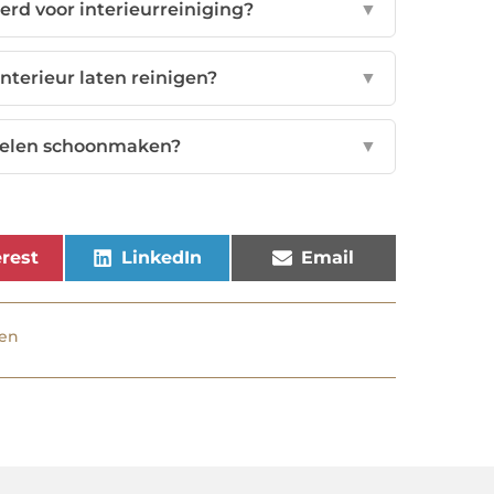
erd voor interieurreiniging?
▼
nterieur laten reinigen?
▼
toelen schoonmaken?
▼
rest
LinkedIn
Email
gen