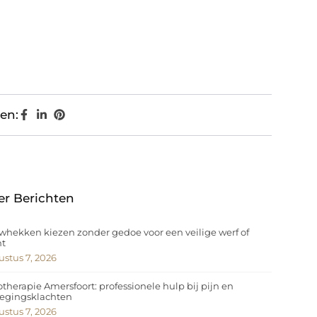
en:
er Berichten
hekken kiezen zonder gedoe voor een veilige werf of
nt
stus 7, 2026
otherapie Amersfoort: professionele hulp bij pijn en
egingsklachten
stus 7, 2026