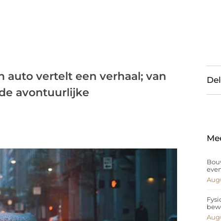
 auto vertelt een verhaal; van
Del
 de avontuurlijke
Me
Bouw
eve
Augu
Fysi
bew
Augu